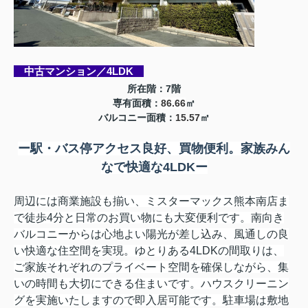
中古マンション／4LDK
所
在階：7階
専有面積：
86.66
㎡
バルコニー面積：
15.57
㎡
ー
駅・バス停アクセス良好、買物便利。家族みん
なで快適な4LDK
ー
周辺には商業施設も揃い、ミスターマックス熊本南店ま
で徒歩4分と日常のお買い物にも大変便利です。南向き
バルコニーからは心地よい陽光が差し込み、風通しの良
い快適な住空間を実現。ゆとりある4LDKの間取りは、
ご家族それぞれのプライベート空間を確保しながら、集
いの時間も大切にできる住まいです。ハウスクリーニン
グを実施いたしますので即入居可能です。駐車場は敷地