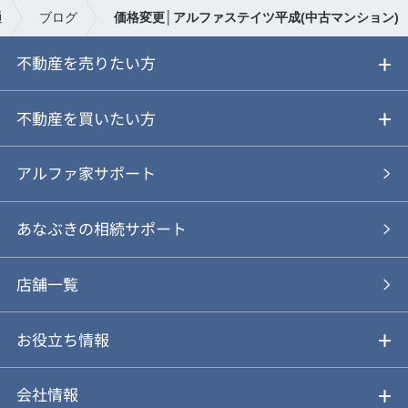
通
ブログ
価格変更│アルファステイツ平成(中古マンション)
不動産を売りたい方
ご売却ガイド
不動産を買いたい方
ご売却の流れ
ご購入ガイド
アルファ家サポート
あなぶきの仲介
物件を探す
あなぶきの相続サポート
あなぶきの買取
購入の流れ
店舗一覧
仲介と買取のメリット・デメリット
購入前も後も安心サポート
お役立ち情報
不動産Q&A
動画やパンフレットで見る
お気に入り
会社情報