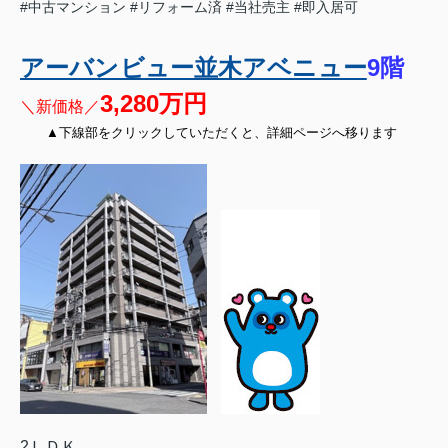
#中古マンション
#リフォーム済
#当社売主
#即入居可
アーバンビュー並木アベニュー
9階
3,280万円
＼新価格／
▲下線部をクリックしていただくと、詳細ページへ移ります
2ＬＤＫ