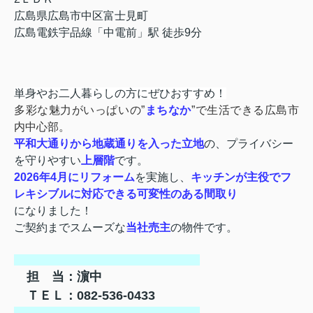
広島県広島市中区富士見町
広島電鉄宇品線「中電前」駅 徒歩9分
単身やお二人暮らしの方にぜひおすすめ！
多彩な魅力がいっぱいの”
まちなか
”で生活できる広島市
内中心部。
平和大通りから地蔵通りを入った立地
の、プライバシー
を守りやすい
上層階
です。
2026年4月にリフォーム
を実施し、
キッチンが主役でフ
レキシブルに対応できる可変性のある間取り
になりました！
ご契約までスムーズな
当社売主
の物件です。
担 当：濵中
ＴＥＬ：082-536-0433