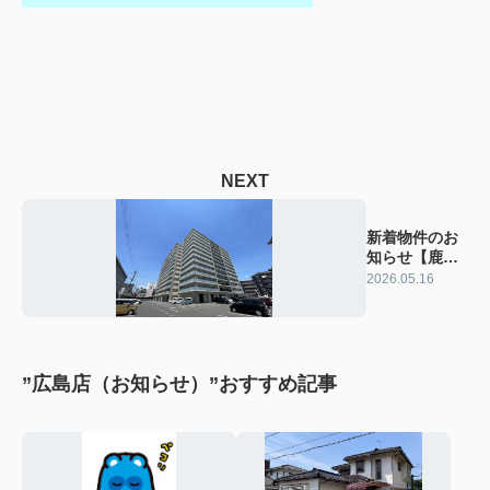
NEXT
新着物件のお
知らせ【鹿児
島市：マンシ
2026.05.16
ョン】
”広島店（お知らせ）”おすすめ記事