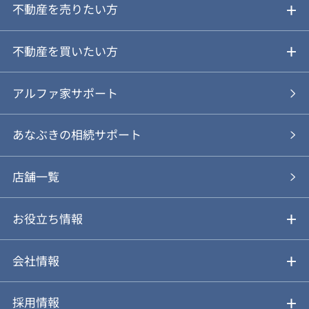
不動産を売りたい方
ご売却ガイド
不動産を買いたい方
ご売却の流れ
ご購入ガイド
アルファ家サポート
あなぶきの仲介
物件を探す
あなぶきの相続サポート
あなぶきの買取
購入の流れ
店舗一覧
仲介と買取のメリット・デメリット
購入前も後も安心サポート
お役立ち情報
不動産Q&A
動画やパンフレットで見る
お気に入り
会社情報
会社概要
アルファジャーナル
採用情報