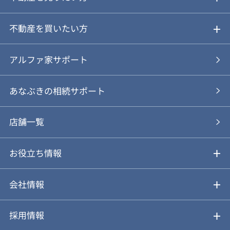
ご売却ガイド
不動産を買いたい方
ご売却の流れ
ご購入ガイド
アルファ家サポート
あなぶきの仲介
物件を探す
あなぶきの相続サポート
あなぶきの買取
購入の流れ
店舗一覧
仲介と買取のメリット・デメリット
購入前も後も安心サポート
お役立ち情報
不動産Q&A
動画やパンフレットで見る
お気に入り
会社情報
会社概要
アルファジャーナル
採用情報