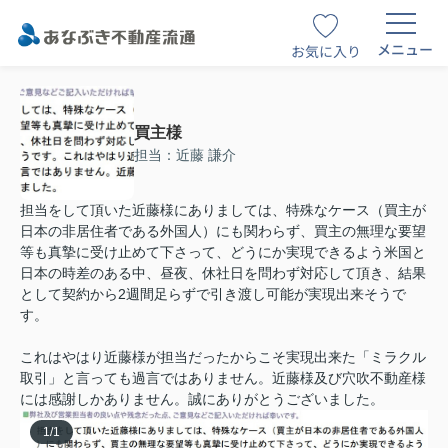
メニュー
お気に入り
買主様
担当：近藤 謙介
担当をして頂いた近藤様にありましては、特殊なケース（買主が
日本の非居住者である外国人）にも関わらず、買主の無理な要望
等も真摯に受け止めて下さって、どうにか実現できるよう米国と
日本の時差のある中、昼夜、休社日を問わず対応して頂き、結果
として契約から2週間足らずで引き渡し可能が実現出来そうで
す。
これはやはり近藤様が担当だったからこそ実現出来た「ミラクル
取引」と言っても過言ではありません。近藤様及び穴吹不動産様
には感謝しかありません。誠にありがとうございました。
1
/
1