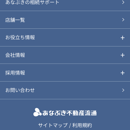
あなぶきの仲介
物件を探す
あなぶきの相続サポート
あなぶきの買取
購入の流れ
店舗一覧
仲介と買取のメリット・デメリット
購入前も後も安心サポート
お役立ち情報
不動産Q&A
動画やパンフレットで見る
お気に入り
会社情報
会社概要
アルファジャーナル
採用情報
スタッフ紹介
新卒採用について
お問い合わせ
個人情報保護方針
キャリア採用について
カスタマーハラスメント基本方針
応募フォーム
サイトマップ
/
利用規約