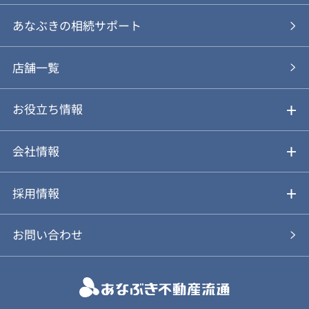
あなぶきの仲介
物件を探す
あなぶきの相続サポート
あなぶきの買取
購入の流れ
店舗一覧
仲介と買取のメリット・デメリット
購入前も後も安心サポート
お役立ち情報
不動産Q&A
動画やパンフレットで見る
お気に入り
会社情報
会社概要
アルファジャーナル
採用情報
スタッフ紹介
新卒採用について
お問い合わせ
個人情報保護方針
キャリア採用について