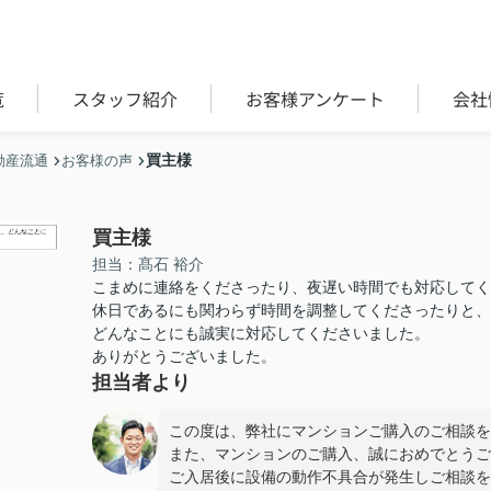
覧
スタッフ紹介
お客様アンケート
会社
買主様
動産流通
お客様の声
買主様
担当：髙石 裕介
こまめに連絡をくださったり、夜遅い時間でも対応してく
休日であるにも関わらず時間を調整してくださったりと、
どんなことにも誠実に対応してくださいました。
ありがとうございました。
担当者より
この度は、弊社にマンションご購入のご相談を
また、マンションのご購入、誠におめでとうご
ご入居後に設備の動作不具合が発生しご相談を