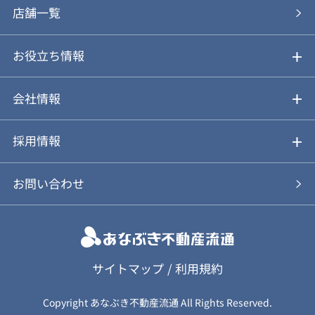
あなぶきの買取
購入の流れ
店舗一覧
仲介と買取のメリット・デメリット
購入前も後も安心サポート
お役立ち情報
不動産Q&A
動画やパンフレットで見る
お気に入り
会社情報
会社概要
アルファジャーナル
採用情報
スタッフ紹介
新卒採用について
お問い合わせ
個人情報保護方針
キャリア採用について
カスタマーハラスメント基本方針
応募フォーム
サイトマップ
/
利用規約
Copyright あなぶき不動産流通 All Rights Reserved.
保険募集（勧誘）方針
応募に関する個人情報取扱について