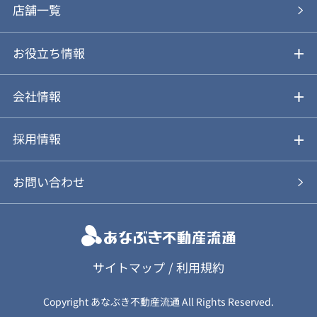
あなぶきの買取
購入の流れ
店舗一覧
仲介と買取のメリット・デメリット
購入前も後も安心サポート
お役立ち情報
不動産Q&A
動画やパンフレットで見る
お気に入り
会社情報
会社概要
アルファジャーナル
採用情報
スタッフ紹介
新卒採用について
お問い合わせ
個人情報保護方針
キャリア採用について
カスタマーハラスメント基本方針
応募フォーム
サイトマップ
/
利用規約
Copyright あなぶき不動産流通 All Rights Reserved.
保険募集（勧誘）方針
応募に関する個人情報取扱について