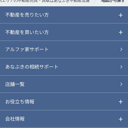
州エリアの不動産売買・買取はあなぶき不動産流通
地図から探す
不動産を売りたい方
ご売却ガイド
不動産を買いたい方
ご売却の流れ
ご購入ガイド
アルファ家サポート
あなぶきの仲介
物件を探す
あなぶきの相続サポート
あなぶきの買取
購入の流れ
店舗一覧
仲介と買取のメリット・デメリット
購入前も後も安心サポート
お役立ち情報
不動産Q&A
動画やパンフレットで見る
お気に入り
会社情報