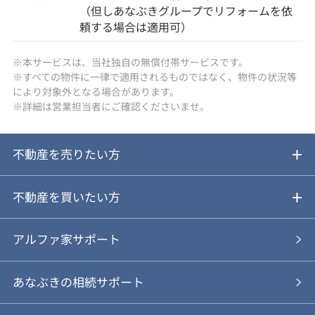
（但しあなぶきグループでリフォームを依
頼する場合は適用可）
※本サービスは、当社独自の無償付帯サービスです。
※すべての物件に一律で適用されるものではなく、物件の状況等
により対象外となる場合があります。
※詳細は営業担当者にご確認くださいませ。
不動産を売りたい方
ご売却ガイド
不動産を買いたい方
ご売却の流れ
ご購入ガイド
アルファ家サポート
あなぶきの仲介
物件を探す
あなぶきの相続サポート