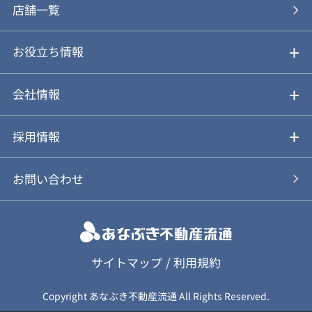
あなぶきの買取
購入の流れ
店舗一覧
仲介と買取のメリット・デメリット
購入前も後も安心サポート
お役立ち情報
不動産Q&A
動画やパンフレットで見る
お気に入り
会社情報
会社概要
アルファジャーナル
採用情報
スタッフ紹介
新卒採用について
お問い合わせ
個人情報保護方針
キャリア採用について
カスタマーハラスメント基本方針
応募フォーム
サイトマップ
/
利用規約
Copyright あなぶき不動産流通 All Rights Reserved.
保険募集（勧誘）方針
応募に関する個人情報取扱について