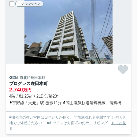
中古マンション
岡山市北区鹿田本町
プログレス鹿田本町
2,740
万円
4階 / 81.25㎡ / 2LDK /築23年
宇野線「大元」駅 徒歩12分
岡山電気軌道清輝橋線「清輝橋」駅 徒歩12分
■採光面の多い室内は日当たりが良く、開放感溢れる空間です！ぜひ現
地でご体感ください！ ■キッチンは対面式のため、リビング...
もっと見
る