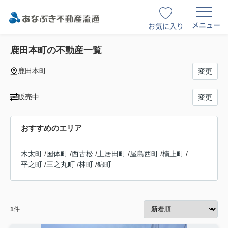
メニュー
お気に入り
鹿田本町の不動産一覧
鹿田本町
変更
販売中
変更
おすすめのエリア
木太町
/
国体町
/
西古松
/
土居田町
/
屋島西町
/
楠上町
/
平之町
/
三之丸町
/
林町
/
錦町
1
件