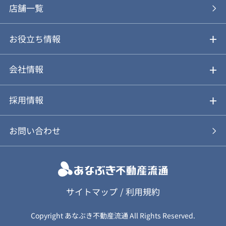
あなぶきの買取
購入の流れ
店舗一覧
仲介と買取のメリット・デメリット
購入前も後も安心サポート
お役立ち情報
不動産Q&A
動画やパンフレットで見る
お気に入り
会社情報
会社概要
アルファジャーナル
採用情報
スタッフ紹介
新卒採用について
お問い合わせ
個人情報保護方針
キャリア採用について
カスタマーハラスメント基本方針
応募フォーム
サイトマップ
/
利用規約
Copyright あなぶき不動産流通 All Rights Reserved.
保険募集（勧誘）方針
応募に関する個人情報取扱について