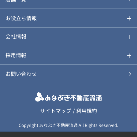
仲介と買取のメリット・デメリット
購入前も後も安心サポート
お役立ち情報
不動産Q&A
動画やパンフレットで見る
お気に入り
会社情報
会社概要
アルファジャーナル
採用情報
スタッフ紹介
新卒採用について
お問い合わせ
個人情報保護方針
キャリア採用について
カスタマーハラスメント基本方針
応募フォーム
サイトマップ
/
利用規約
Copyright あなぶき不動産流通 All Rights Reserved.
保険募集（勧誘）方針
応募に関する個人情報取扱について