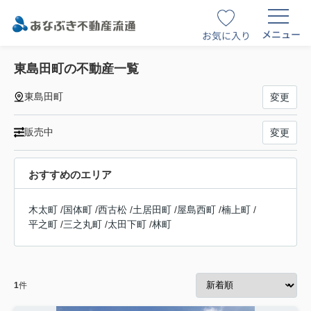
メニュー
お気に入り
東島田町の不動産一覧
東島田町
変更
販売中
変更
おすすめのエリア
木太町
/
国体町
/
西古松
/
土居田町
/
屋島西町
/
楠上町
/
平之町
/
三之丸町
/
太田下町
/
林町
1
件