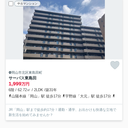
中古マンション
岡山市北区東島田町
サーパス東島田
1,999
万円
6階 / 62.72㎡ / 2LDK /築31年
山陽本線「岡山」駅 徒歩17分
宇野線「大元」駅 徒歩17分
岡電バ
JR「岡山」駅まで徒歩約17分！通勤・通学、お出かけも快適な立地で
新生活を始めてみませんか？