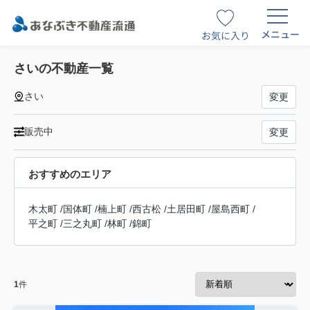
メニュー
お気に入り
さいの不動産一覧
さい
変更
販売中
変更
おすすめのエリア
木太町
/
国体町
/
楠上町
/
西古松
/
土居田町
/
屋島西町
/
平之町
/
三之丸町
/
林町
/
錦町
1
件