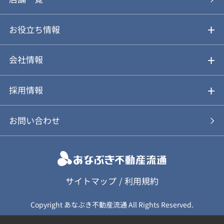
仲介と買取のメリット・デメリット
購入前も後も安心サポート
お役立ち情報
不動産Q&A
動画やパンフレットで見る
お気に入り
会社情報
会社概要
アルファジャーナル
採用情報
スタッフ紹介
新卒採用について
お問い合わせ
個人情報保護方針
キャリア採用について
カスタマーハラスメント基本方針
応募フォーム
サイトマップ
/
利用規約
Copyright あなぶき不動産流通 All Rights Reserved.
保険募集（勧誘）方針
応募に関する個人情報取扱について