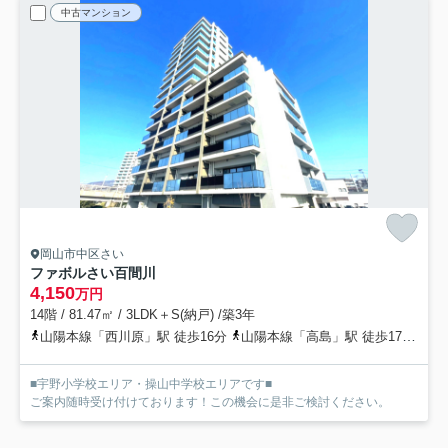
中古マンション
岡山市中区さい
ファボルさい百間川
4,150
万円
14階 / 81.47㎡ / 3LDK＋S(納戸) /築3年
山陽本線「西川原」駅 徒歩16分
山陽本線「高島」駅 徒歩17分
岡
■宇野小学校エリア・操山中学校エリアです■
ご案内随時受け付けております！この機会に是非ご検討ください。