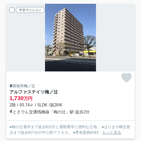
中古マンション
高知市梅ノ辻
アルファステイツ梅ノ辻
1,730
万円
2階 / 93.74㎡ / 5LDK /築26年
とさでん交通桟橋線「梅の辻」駅 徒歩2分
●梅の辻電停まで徒歩約2分と通勤通学に便利な立地。 ●はりまや橋交差
点まで徒歩約7分の中心部アクセス。 ●専有面積約93...
もっと見る