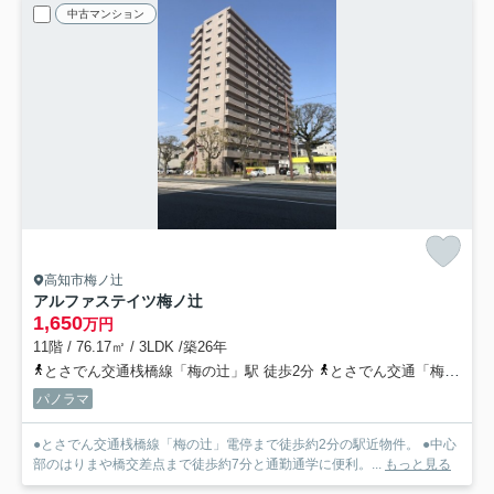
中古マンション
高知市梅ノ辻
アルファステイツ梅ノ辻
1,650
万円
11階 / 76.17㎡ / 3LDK /築26年
とさでん交通桟橋線「梅の辻」駅 徒歩2分
とさでん交通「梅の辻（バス）」バス停下車 徒歩1分
パノラマ
●とさでん交通桟橋線「梅の辻」電停まで徒歩約2分の駅近物件。 ●中心
部のはりまや橋交差点まで徒歩約7分と通勤通学に便利。...
もっと見る