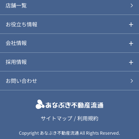
あなぶきの買取
購入の流れ
店舗一覧
仲介と買取のメリット・デメリット
購入前も後も安心サポート
お役立ち情報
不動産Q&A
動画やパンフレットで見る
お気に入り
会社情報
会社概要
アルファジャーナル
採用情報
スタッフ紹介
新卒採用について
お問い合わせ
個人情報保護方針
キャリア採用について
カスタマーハラスメント基本方針
応募フォーム
サイトマップ
/
利用規約
Copyright あなぶき不動産流通 All Rights Reserved.
保険募集（勧誘）方針
応募に関する個人情報取扱について