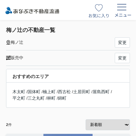
メニュー
お気に入り
梅ノ辻の不動産一覧
梅ノ辻
変更
販売中
変更
おすすめのエリア
木太町
/
国体町
/
楠上町
/
西古松
/
土居田町
/
屋島西町
/
平之町
/
三之丸町
/
林町
/
錦町
2
件