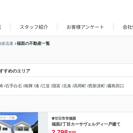
覧
スタッフ紹介
お客様アンケート
会社
福面の不動産一覧
動産流通
すすめのエリア
崎
/
石手白石
/
南輝
/
湊
/
江並
/
国富
/
北条
/
高岡町
/
西新涯町
/
霧島田口
中古一戸建
廿日市市
福面
福面2丁目カーサヴェルディ一戸建て
2,798