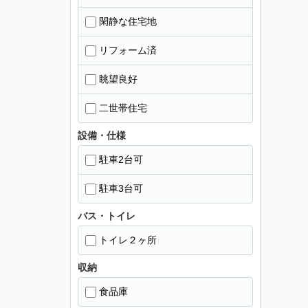
閑静な住宅地
リフォーム済
眺望良好
二世帯住宅
設備・仕様
駐車2台可
駐車3台可
バス・トイレ
トイレ２ヶ所
収納
食品庫