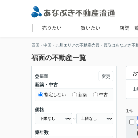
売りたい
買いたい
店舗一
四国・中国・九州エリアの不動産売買・買取はあなぶき不
福面の不動産一覧
お
福面
変更
新築・中古
山
指定しない
新築
中古
価格
1
件
～
築年数