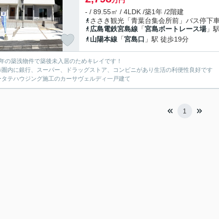
万円
- / 89.55㎡ / 4LDK /築1年 /2階建
ささき観光「青葉台集会所前」バス停下車
広島電鉄宮島線
「
宮島ボートレース場
」駅
山陽本線
「
宮島口
」駅 徒歩19分
2年の築浅物件で築後未入居のためキレイです！
歩圏内に銀行、スーパー、ドラッグストア、コンビニがあり生活の利便性良好です
ータテハウジング施工のカーサヴェルディ一戸建て
1