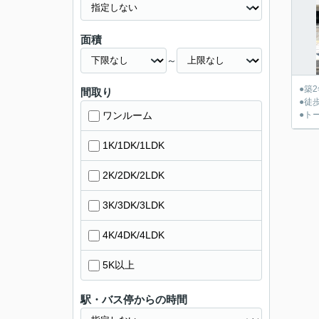
面積
～
●築
間取り
●徒
ワンルーム
●ト
1K/1DK/1LDK
2K/2DK/2LDK
3K/3DK/3LDK
4K/4DK/4LDK
5K以上
駅・バス停からの時間