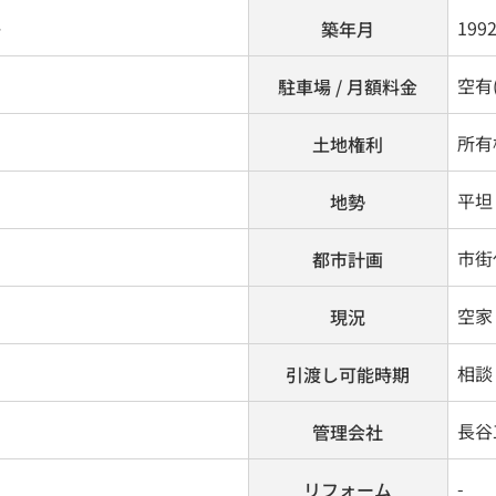
ト
199
築年月
空有(
駐車場 / 月額料金
所有
土地権利
平坦
地勢
市街
都市計画
空家
現況
相談
引渡し可能時期
長谷
管理会社
-
リフォーム