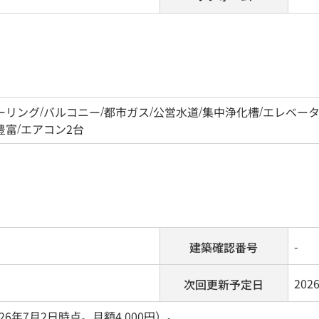
ーリング
/
バルコニー
/
都市ガス
/
公営水道
/
集中浄化槽
/
エレベー
豊富
/
エアコン2台
-
建築確認番号
202
次回更新予定日
26年7月2日時点。月額4,000円）。