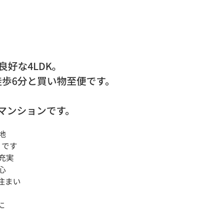
好な4LDK。
徒歩6分と買い物至便です。
マンションです。
地
りです
充実
心
住まい
に