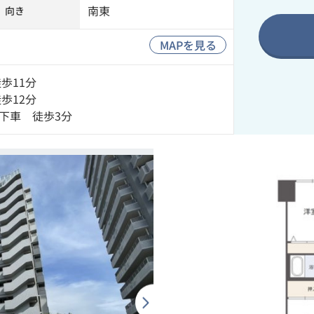
南東
向き
MAPを見る
歩11分
歩12分
下車 徒歩3分