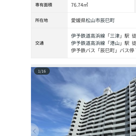
76.74㎡
専有面積
愛媛県
松山市
辰巳町
所在地
伊予鉄道高浜線
「
三津
」駅 徒
伊予鉄道高浜線
「
港山
」駅 徒
交通
伊予鉄バス「辰巳町」バス停 
1
/
16