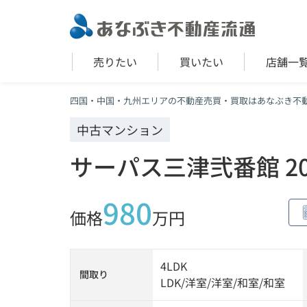
売りたい
買いたい
店舗一
四国・中国・九州エリアの不動産売買・買取はあなぶき不
中古マンション
サーパス三津弐番館 20
980
価格
万円
4LDK
間取り
LDK
/
洋室
/
洋室
/
和室
/
和室