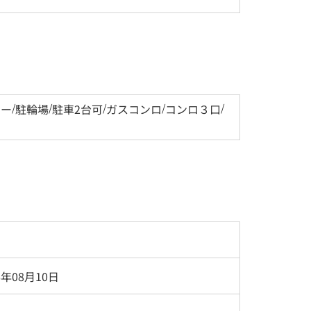
ター
/
駐輪場
/
駐車2台可
/
ガスコンロ
/
コンロ３口
/
6年08月10日