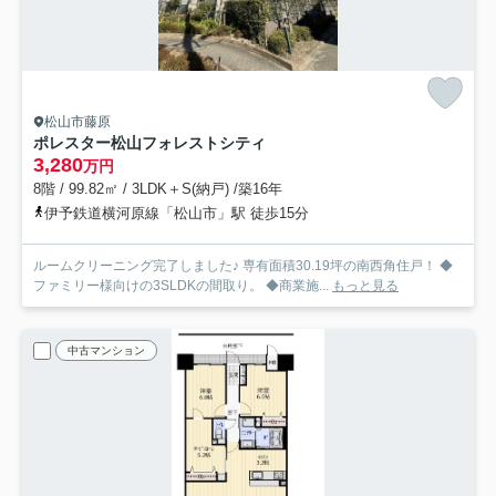
松山市藤原
ポレスター松山フォレストシティ
3,280
万円
8階 / 99.82㎡ / 3LDK＋S(納戸) /築16年
伊予鉄道横河原線「松山市」駅 徒歩15分
ルームクリーニング完了しました♪ 専有面積30.19坪の南西角住戸！ ◆
ファミリー様向けの3SLDKの間取り。 ◆商業施...
もっと見る
中古マンション