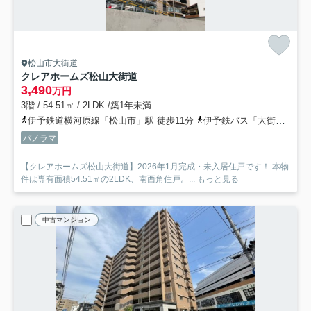
松山市大街道
クレアホームズ松山大街道
3,490
万円
3階 / 54.51㎡ / 2LDK /築1年未満
伊予鉄道横河原線「松山市」駅 徒歩11分
伊予鉄バス「大街道口（松山市）」バス停下車 徒歩2分
パノラマ
【クレアホームズ松山大街道】2026年1月完成・未入居住戸です！ 本物
件は専有面積54.51㎡の2LDK、南西角住戸。...
もっと見る
中古マンション