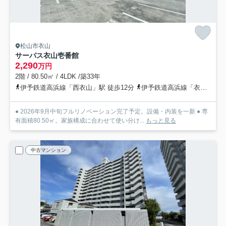
松山市衣山
サーパス衣山壱番館
2,290
万円
2階 / 80.50㎡ / 4LDK /築33年
伊予鉄道高浜線「西衣山」駅 徒歩12分
伊予鉄道高浜線「衣山」駅 徒歩12分
● 2026年9月中旬フルリノベーション完了予定。設備・内装を一新 ● 専
有面積80.50㎡。家族構成に合わせて使い分け...
もっと見る
中古マンション