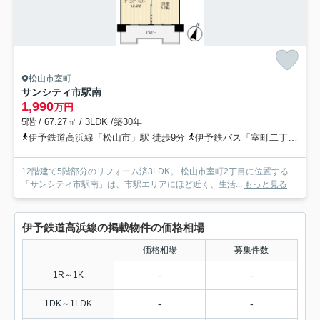
松山市室町
サンシティ市駅南
1,990
万円
5階 / 67.27㎡ / 3LDK /築30年
伊予鉄道高浜線「松山市」駅 徒歩9分
伊予鉄バス「室町二丁目」バス停下車 徒歩2分
12階建て5階部分のリフォーム済3LDK。 松山市室町2丁目に位置する
「サンシティ市駅南」は、市駅エリアにほど近く、生活...
もっと見る
伊予鉄道高浜線の掲載物件の価格相場
価格相場
募集件数
-
-
1R～1K
-
-
1DK～1LDK