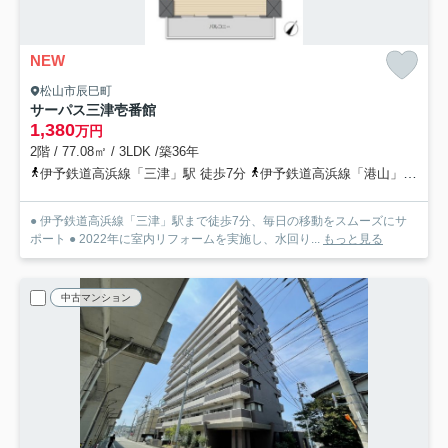
NEW
松山市辰巳町
サーパス三津壱番館
1,380
万円
2階 / 77.08㎡ / 3LDK /築36年
伊予鉄道高浜線「三津」駅 徒歩7分
伊予鉄道高浜線「港山」駅 徒歩10分
● 伊予鉄道高浜線「三津」駅まで徒歩7分、毎日の移動をスムーズにサ
ポート ● 2022年に室内リフォームを実施し、水回り...
もっと見る
中古マンション