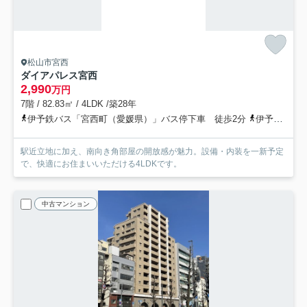
松山市宮西
ダイアパレス宮西
2,990
万円
7階 / 82.83㎡ / 4LDK /築28年
伊予鉄バス「宮西町（愛媛県）」バス停下車 徒歩2分
伊予鉄道環状線(ＪＲ松山駅経由)「古町」駅 徒歩8分
駅近立地に加え、南向き角部屋の開放感が魅力。設備・内装を一新予定
で、快適にお住まいいただける4LDKです。
中古マンション