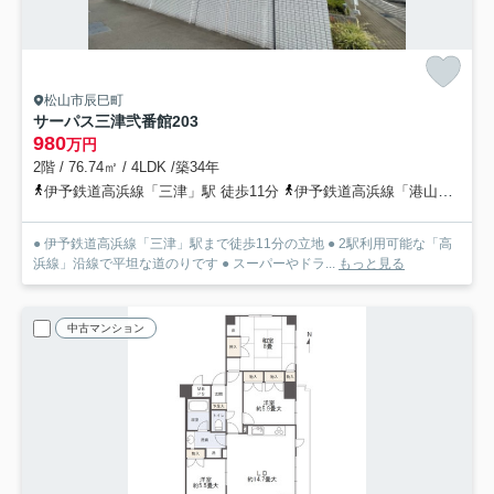
松山市辰巳町
サーパス三津弐番館
203
980
万円
2階 / 76.74㎡ / 4LDK /築34年
伊予鉄道高浜線「三津」駅 徒歩11分
伊予鉄道高浜線「港山」駅 徒歩12分
● 伊予鉄道高浜線「三津」駅まで徒歩11分の立地 ● 2駅利用可能な「高
浜線」沿線で平坦な道のりです ● スーパーやドラ...
もっと見る
中古マンション