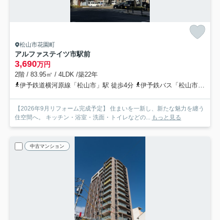
松山市花園町
アルファステイツ市駅前
3,690
万円
2階 / 83.95㎡ / 4LDK /築22年
伊予鉄道横河原線「松山市」駅 徒歩4分
伊予鉄バス「松山市駅」バス停下車 徒歩4分
【2026年9月リフォーム完成予定】 住まいを一新し、新たな魅力を纏う
住空間へ。 キッチン・浴室・洗面・トイレなどの...
もっと見る
中古マンション