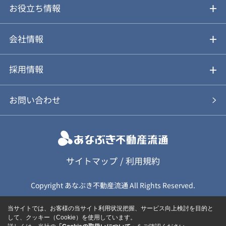
仲介と買取のメリット・デメリット
購入前も後も安心サポート
お役立ち情報
不動産Q&A
動画やパンフレットで見る
お気に入り
会社情報
会社概要
アルファジャーナル
採用情報
スタッフ紹介
新卒採用について
お問い合わせ
個人情報保護方針
キャリア採用について
カスタマーハラスメント基本方針
応募フォーム
サイトマップ
/
利用規約
Copyright あなぶき不動産流通 All Rights Reserved.
保険募集（勧誘）方針
応募に関する個人情報取扱について
当サイトでは、お客様の当サイト利用状況把握、サービス向上検討を目的と
して、クッキー（Cookie）を使用しています。