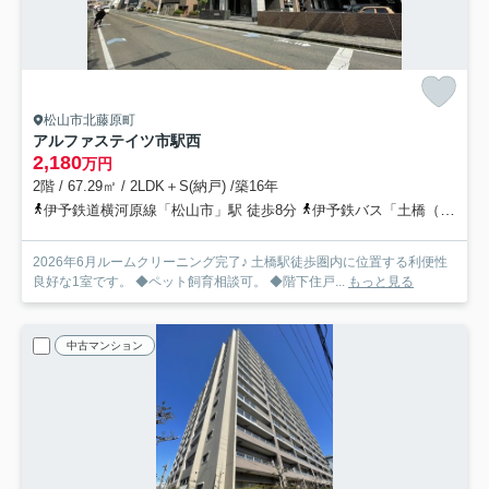
松山市北藤原町
アルファステイツ市駅西
2,180
万円
2階 / 67.29㎡ / 2LDK＋S(納戸) /築16年
伊予鉄道横河原線「松山市」駅 徒歩8分
伊予鉄バス「土橋（松山市）」バス停下車 徒歩2分
2026年6月ルームクリーニング完了♪ 土橋駅徒歩圏内に位置する利便性
良好な1室です。 ◆ペット飼育相談可。 ◆階下住戸...
もっと見る
中古マンション