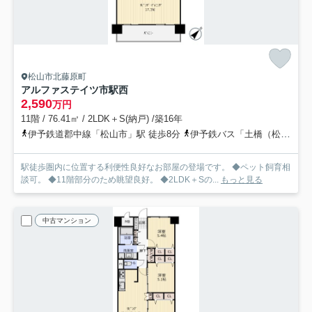
松山市北藤原町
アルファステイツ市駅西
2,590
万円
11階 / 76.41㎡ / 2LDK＋S(納戸) /築16年
伊予鉄道郡中線「松山市」駅 徒歩8分
伊予鉄バス「土橋（松山市）」バス停下車 徒歩2分
駅徒歩圏内に位置する利便性良好なお部屋の登場です。 ◆ペット飼育相
談可。 ◆11階部分のため眺望良好。 ◆2LDK＋Sの...
もっと見る
中古マンション