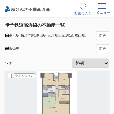
メニュー
お気に入り
伊予鉄道高浜線の不動産一覧
高浜駅,梅津寺駅,港山駅,三津駅,山西駅,西衣山駅,衣山駅,古町駅,大手町駅,松山市駅
変更
販売中
変更
12
件
中古マンション