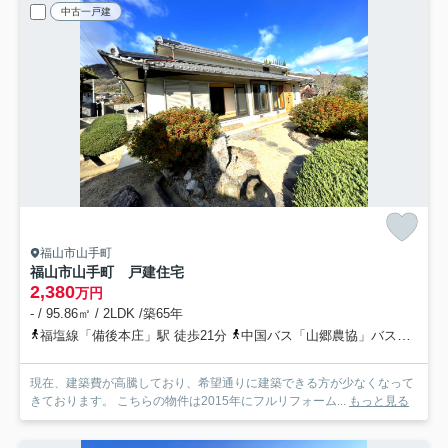
中古一戸建
福山市山手町
福山市山手町 戸建住宅
2,380
万円
- / 95.86㎡ / 2LDK /築65年
福塩線「備後本庄」駅 徒歩21分
中国バス「山郷農協」バス停下車 徒歩4分
現在、建築費が高騰しており、希望通りに建築できる方が少なくなって
きております。 こちらの物件は2015年にフルリフォーム...
もっと見る