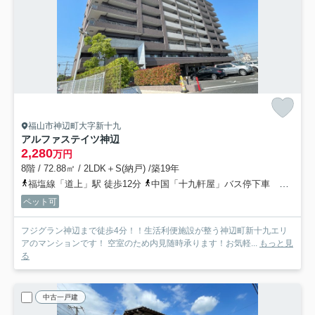
福山市神辺町大字新十九
アルファステイツ神辺
2,280
万円
8階 / 72.88㎡ / 2LDK＋S(納戸) /築19年
福塩線「道上」駅 徒歩12分
中国「十九軒屋」バス停下車 徒歩2分
ペット可
フジグラン神辺まで徒歩4分！！生活利便施設が整う神辺町新十九エリ
アのマンションです！ 空室のため内見随時承ります！お気軽...
もっと見
る
中古一戸建