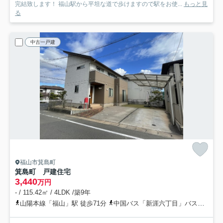
完結致します！ 福山駅から平坦な道で歩けますので駅をお使...
もっと見
る
中古一戸建
福山市箕島町
箕島町 戸建住宅
3,440
万円
- / 115.42㎡ / 4LDK /築9年
山陽本線「福山」駅 徒歩71分
中国バス「新涯六丁目」バス停下車 徒歩5分