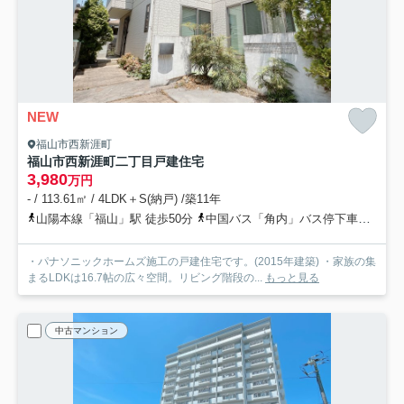
NEW
福山市西新涯町
福山市西新涯町二丁目戸建住宅
3,980
万円
- / 113.61㎡ / 4LDK＋S(納戸) /築11年
山陽本線「福山」駅 徒歩50分
中国バス「角内」バス停下車 徒歩4分
・パナソニックホームズ施工の戸建住宅です。(2015年建築) ・家族の集
まるLDKは16.7帖の広々空間。リビング階段の...
もっと見る
中古マンション