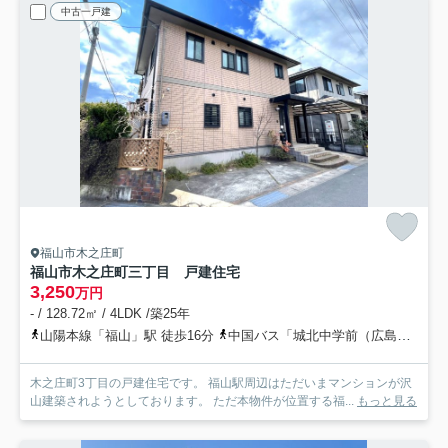
中古一戸建
福山市木之庄町
福山市木之庄町三丁目 戸建住宅
3,250
万円
- / 128.72㎡ / 4LDK /築25年
山陽本線「福山」駅 徒歩16分
中国バス「城北中学前（広島県）」バス停下車 徒歩1分
木之庄町3丁目の戸建住宅です。 福山駅周辺はただいまマンションが沢
山建築されようとしております。 ただ本物件が位置する福...
もっと見る