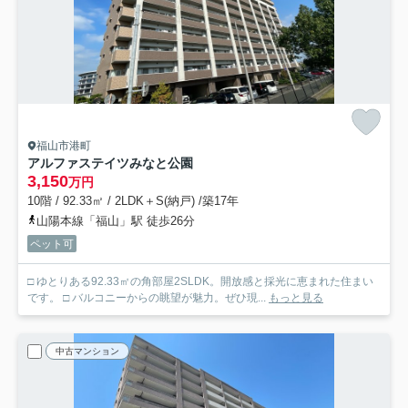
福山市港町
アルファステイツみなと公園
3,150
万円
10階 / 92.33㎡ / 2LDK＋S(納戸) /築17年
山陽本線「福山」駅 徒歩26分
ペット可
□ ゆとりある92.33㎡の角部屋2SLDK。開放感と採光に恵まれた住まい
です。 □ バルコニーからの眺望が魅力。ぜひ現...
もっと見る
中古マンション