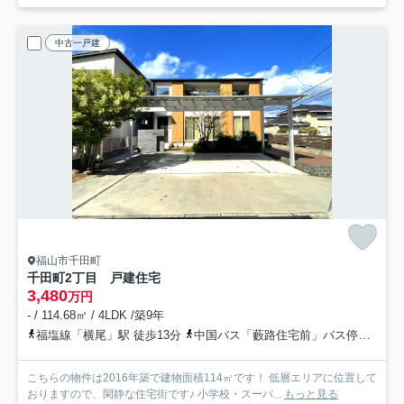
中古一戸建
福山市千田町
千田町2丁目 戸建住宅
3,480
万円
- / 114.68㎡ / 4LDK /築9年
福塩線「横尾」駅 徒歩13分
中国バス「藪路住宅前」バス停下車 徒歩9分
こちらの物件は2016年築で建物面積114㎡です！ 低層エリアに位置して
おりますので、閑静な住宅街です♪ 小学校・スーパ...
もっと見る