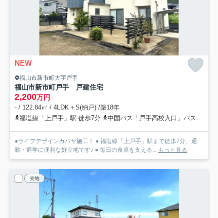
NEW
福山市新市町大字戸手
福山市新市町戸手 戸建住宅
2,200
万円
- / 122.84㎡ / 4LDK＋S(納戸) /築18年
福塩線「上戸手」駅 徒歩7分
中国バス「戸手高校入口」バス停下車 徒歩2分
●ライフデザインカバヤ施工！ ● 福塩線「上戸手」駅まで徒歩7分。通
勤・通学に便利な好立地です♪ ● 毎日の食卓を支える...
もっと見る
売地