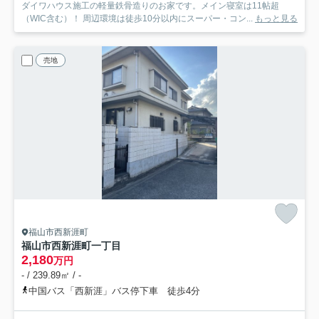
ダイワハウス施工の軽量鉄骨造りのお家です。メイン寝室は11帖超
（WIC含む）！ 周辺環境は徒歩10分以内にスーパー・コン...
もっと見る
売地
福山市西新涯町
福山市西新涯町一丁目
2,180
万円
- / 239.89㎡ / -
中国バス「西新涯」バス停下車 徒歩4分