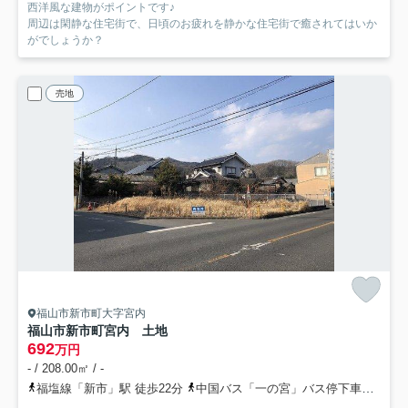
西洋風な建物がポイントです♪
周辺は閑静な住宅街で、日頃のお疲れを静かな住宅街で癒されてはいか
がでしょうか？
売地
福山市新市町大字宮内
福山市新市町宮内 土地
692
万円
- / 208.00㎡ / -
福塩線「新市」駅 徒歩22分
中国バス「一の宮」バス停下車 徒歩2分