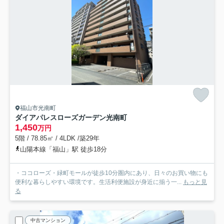
福山市光南町
ダイアパレスローズガーデン光南町
1,450
万円
5階 / 78.85㎡ / 4LDK /築29年
山陽本線「福山」駅 徒歩18分
・ココローズ・緑町モールが徒歩10分圏内にあり、日々のお買い物にも
便利な暮らしやすい環境です。生活利便施設が身近に揃う一...
もっと見
る
中古マンション