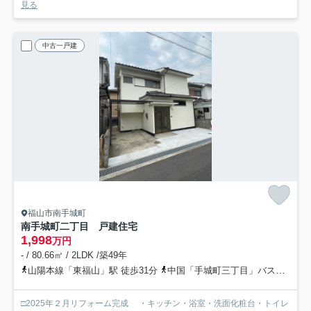
見る
中古一戸建
福山市南手城町
南手城町二丁目 戸建住宅
1,998
万円
- / 80.66㎡ / 2LDK /築49年
山陽本線「東福山」駅 徒歩31分
中国「手城町三丁目」バス停下車 徒歩4分
□2025年２月リフォーム完成 ・キッチン・浴室・洗面化粧台・トイレ