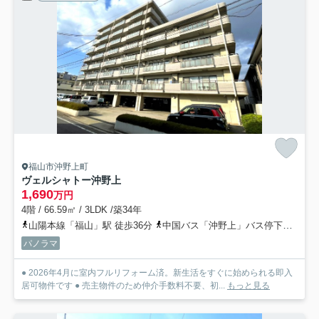
福山市沖野上町
ヴェルシャトー沖野上
1,690
万円
4階 / 66.59㎡ / 3LDK /築34年
山陽本線「福山」駅 徒歩36分
中国バス「沖野上」バス停下車 徒歩3分
パノラマ
● 2026年4月に室内フルリフォーム済。新生活をすぐに始められる即入
居可物件です ● 売主物件のため仲介手数料不要、初...
もっと見る