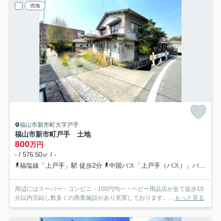
売地
福山市新市町大字戸手
福山市新市町戸手 土地
800
万円
- / 576.50㎡ / -
福塩線「上戸手」駅 徒歩2分
中国バス「上戸手（バス）」バス停下車 徒歩3分
周辺にはスーパー・コンビニ・100円均一・ベビー用品店が全て徒歩10
分以内完結し数多くの商業施設があり充実しております。...
もっと見る