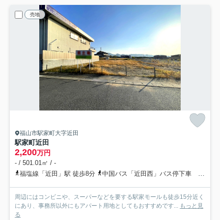
売地
福山市駅家町大字近田
駅家町近田
2,200
万円
- / 501.01㎡ / -
福塩線「近田」駅 徒歩8分
中国バス「近田西」バス停下車 徒歩2分
周辺にはコンビニや、スーパーなどを要する駅家モールも徒歩15分近く
にあり、事務所以外にもアパート用地としてもおすすめです...
もっと見
る