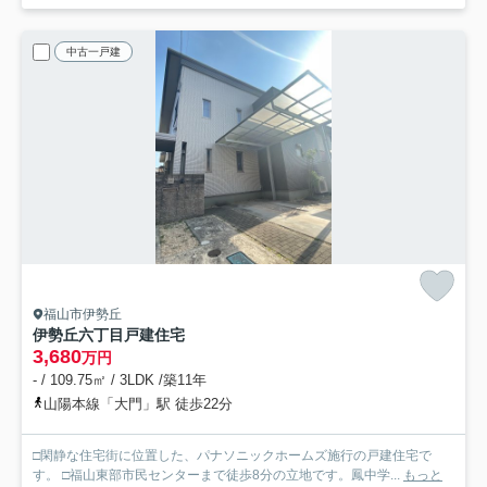
中古一戸建
福山市伊勢丘
伊勢丘六丁目戸建住宅
3,680
万円
- / 109.75㎡ / 3LDK /築11年
山陽本線「大門」駅 徒歩22分
□閑静な住宅街に位置した、パナソニックホームズ施行の戸建住宅で
す。 □福山東部市民センターまで徒歩8分の立地です。鳳中学...
もっと