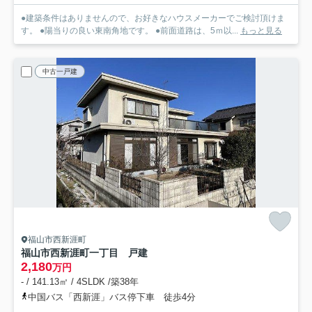
●建築条件はありませんので、お好きなハウスメーカーでご検討頂けま
す。 ●陽当りの良い東南角地です。 ●前面道路は、5ｍ以...
もっと見る
中古一戸建
福山市西新涯町
福山市西新涯町一丁目 戸建
2,180
万円
- / 141.13㎡ / 4SLDK /築38年
中国バス「西新涯」バス停下車 徒歩4分