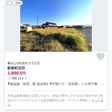
売地
福山市駅家町大字近田
駅家町近田
1,800
万円
- / 789.14㎡ / -
福塩線「近田」駅 徒歩8分
中国バス「近田西」バス停下車 徒歩2分
本地は産業道路に位置しており、神辺と府中にアクセスが良好です♪ 周
辺はスーパーやコンビニも徒歩圏内のため、アパート用地だ...
もっと見
る