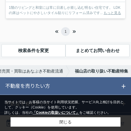
1階のリビングと和室には常に日差しが差し込む明るい住宅です。 LDK
の床はペットにやさしいタイル貼りにリフォーム済みです...
もっと見る
1
検索条件を変更
まとめてお問い合わせ
産売買・買取はあなぶき不動産流通
福山店の取り扱い不動産特集
不動産を売りたい方
ご売却ガイド
不動産を買いたい方
当サイトでは、お客様の当サイト利用状況把握、サービス向上検討を目的と
して、クッキー（Cookie）を使用しています。
詳しくは、当社の
「Cookieの取扱いについて」
をご確認ください。
ご売却の流れ
ご購入ガイド
アルファ家サポート
閉じる
店舗一覧
物件を探す
お問い合わせ