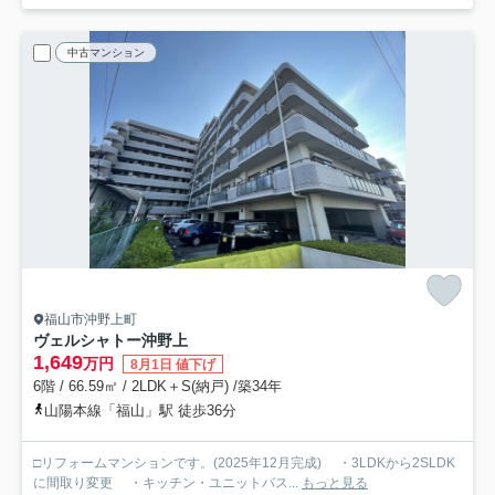
中古マンション
福山市沖野上町
ヴェルシャトー沖野上
1,649
万円
8月1日 値下げ
6階 / 66.59㎡ / 2LDK＋S(納戸) /築34年
山陽本線「福山」駅 徒歩36分
□リフォームマンションです。(2025年12月完成) ・3LDKから2SLDK
に間取り変更 ・キッチン・ユニットバス...
もっと見る