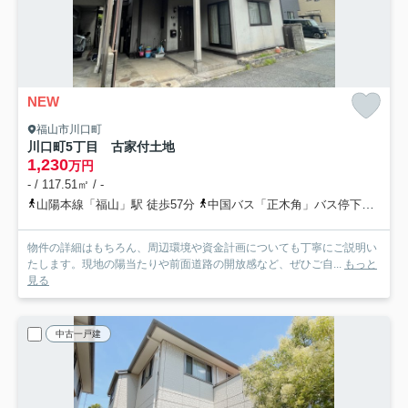
NEW
福山市川口町
川口町5丁目 古家付土地
1,230
万円
- / 117.51㎡ / -
山陽本線「福山」駅 徒歩57分
中国バス「正木角」バス停下車 徒歩2分
物件の詳細はもちろん、周辺環境や資金計画についても丁寧にご説明い
たします。現地の陽当たりや前面道路の開放感など、ぜひご自...
もっと
見る
中古一戸建