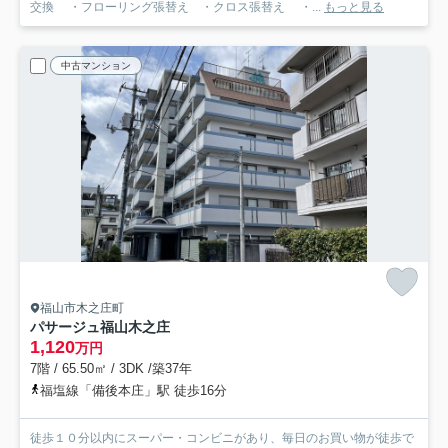
交換 ・フローリング張替え ・クロス張替え ・...
もっと見る
中古マンション
福山市木之庄町
パサージュ福山木之庄
1,120
万円
7階 / 65.50㎡ / 3DK /築37年
福塩線「備後本庄」駅 徒歩16分
徒歩１０分以内にスーパー・コンビニがあり、毎日のお買い物が徒歩で