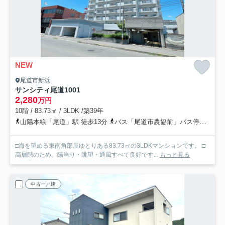
NEW
尾道市新浜
サンシティ尾道
1001
2,280
万円
10階 / 83.73㎡ / 3LDK /築39年
山陽本線「尾道」駅 徒歩13分
バス「尾道市農協前」バス停下車 徒歩4分
□海を望める東南角部屋ゆとりある83.73㎡の3LDKマンションです。 □
高層階のため、陽当り・眺望・通風すべて良好です...
もっと見る
中古一戸建