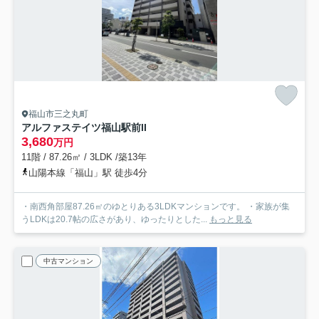
福山市三之丸町
アルファステイツ福山駅前II
3,680
万円
11階 / 87.26㎡ / 3LDK /築13年
山陽本線「福山」駅 徒歩4分
・南西角部屋87.26㎡のゆとりある3LDKマンションです。 ・家族が集
うLDKは20.7帖の広さがあり、ゆったりとした...
もっと見る
中古マンション