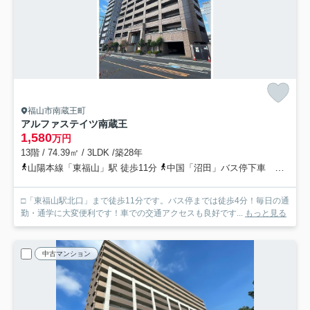
福山市南蔵王町
アルファステイツ南蔵王
1,580
万円
13階 / 74.39㎡ / 3LDK /築28年
山陽本線「東福山」駅 徒歩11分
中国「沼田」バス停下車 徒歩4分
□「東福山駅北口」まで徒歩11分です。バス停までは徒歩4分！毎日の通
勤・通学に大変便利です！車での交通アクセスも良好です...
もっと見る
中古マンション