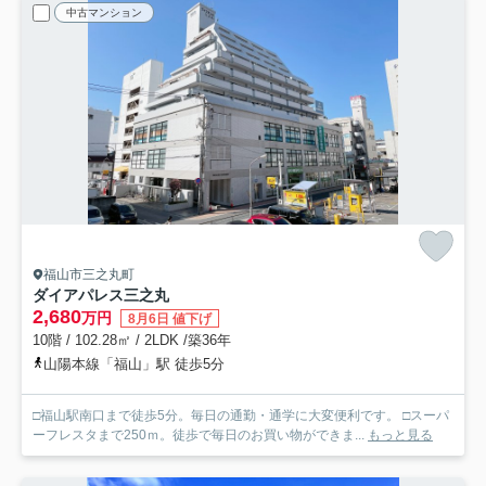
中古マンション
福山市三之丸町
ダイアパレス三之丸
2,680
万円
8月6日 値下げ
10階 / 102.28㎡ / 2LDK /築36年
山陽本線「福山」駅 徒歩5分
□福山駅南口まで徒歩5分。毎日の通勤・通学に大変便利です。 □スーパ
ーフレスタまで250ｍ。徒歩で毎日のお買い物ができま...
もっと見る