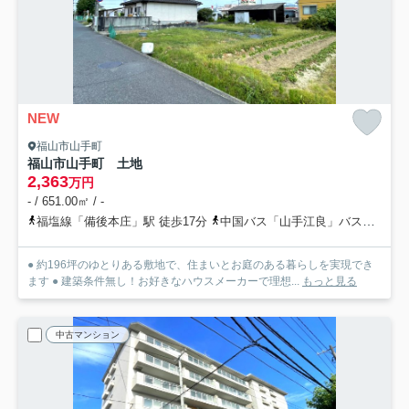
NEW
福山市山手町
福山市山手町 土地
2,363
万円
- / 651.00㎡ / -
福塩線「備後本庄」駅 徒歩17分
中国バス「山手江良」バス停下車 徒歩5分
● 約196坪のゆとりある敷地で、住まいとお庭のある暮らしを実現でき
ます ● 建築条件無し！お好きなハウスメーカーで理想...
もっと見る
中古マンション