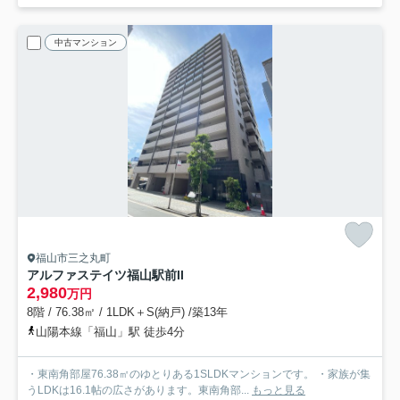
中古マンション
福山市三之丸町
アルファステイツ福山駅前II
2,980
万円
8階 / 76.38㎡ / 1LDK＋S(納戸) /築13年
山陽本線「福山」駅 徒歩4分
・東南角部屋76.38㎡のゆとりある1SLDKマンションです。 ・家族が集
うLDKは16.1帖の広さがあります。東南角部...
もっと見る