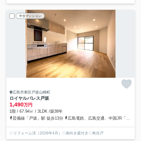
中古マンション
広島市東区戸坂山崎町
ロイヤルパレス戸坂
1,490
万円
1階 / 67.94㎡ / 3LDK /築38年
芸備線「戸坂」駅 徒歩13分
広島電鉄、広島交通、中国JR「千足」バス停下車 徒歩7分
◇リフォーム済（2026年4月）◇南向き庭付き◇角住戸