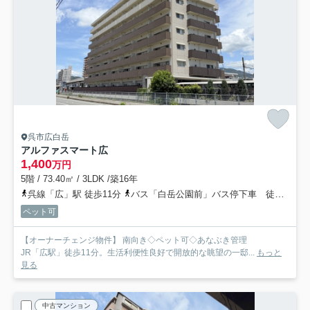
呉市広白岳
アルファスマート広
1,400
万円
5階 / 73.40㎡ / 3LDK /築16年
呉線「広」駅 徒歩11分
バス「白岳公園前」バス停下車 徒歩5分
ペット可
【オーナーチェンジ物件】 南向き◇ペット可◇あなぶき管理
JR「広駅」徒歩11分。生活利便性良好で開放的な眺望の一邸...
もっと
見る
中古マンション