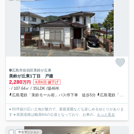
広島市佐伯区美鈴が丘東
美鈴が丘東1丁目 戸建
2,280
万円
8月6日 値下げ
- / 107.64㎡ / 3SLDK /築46年
広島電鉄「美鈴モール前」バス停下車 徒歩5分
広島電鉄「美鈴東三丁目」バス停下車 徒歩7分
● 65坪超の広い土地が魅力で、家庭菜園なども楽しめるゆとりがありま
す ● 前面道路は幅員6mの公道となっており、お車の...
もっと見る
中古マンション