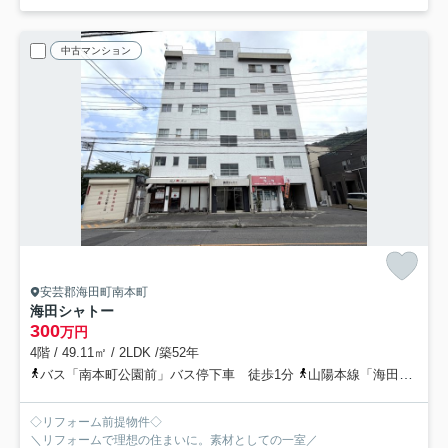
中古マンション
安芸郡海田町南本町
海田シャトー
300
万円
4階 / 49.11㎡ / 2LDK /築52年
バス「南本町公園前」バス停下車 徒歩1分
山陽本線「海田市」駅 徒歩18分
◇リフォーム前提物件◇
＼リフォームで理想の住まいに。素材としての一室／