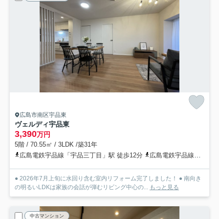
広島市南区宇品東
ヴェルディ宇品東
3,390
万円
5階 / 70.55㎡ / 3LDK /築31年
広島電鉄宇品線「宇品三丁目」駅 徒歩12分
広島電鉄宇品線「宇品二丁目」駅 徒歩13分
● 2026年7月上旬に水回り含む室内リフォーム完了しました！ ● 南向き
の明るいLDKは家族の会話が弾むリビング中心の...
もっと見る
中古マンション