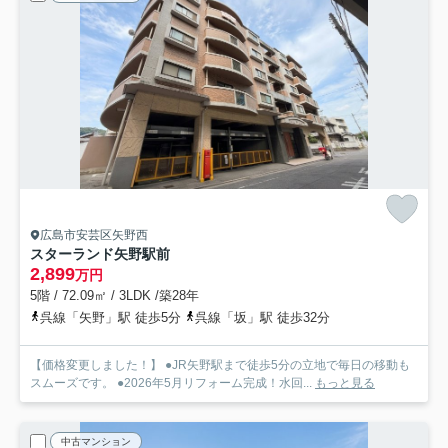
広島市安芸区矢野西
スターランド矢野駅前
2,899
万円
5階 / 72.09㎡ / 3LDK /築28年
呉線「矢野」駅 徒歩5分
呉線「坂」駅 徒歩32分
【価格変更しました！】 ●JR矢野駅まで徒歩5分の立地で毎日の移動も
スムーズです。 ●2026年5月リフォーム完成！水回...
もっと見る
中古マンション