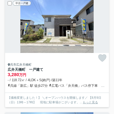
中古一戸建
呉市広弁天橋町
広弁天橋町 一戸建て
3,280
万円
- / 118.72㎡ / 4LDK＋S(納戸) /築11年
呉線「新広」駅 徒歩27分
広電バス「弁天橋」バス停下車 徒歩5分
【価格変更しました！】 ＼オープンハウスを開催します／ 【8月9日
（日）13時～17時】 現地に駐車場がございます。...
もっと見る