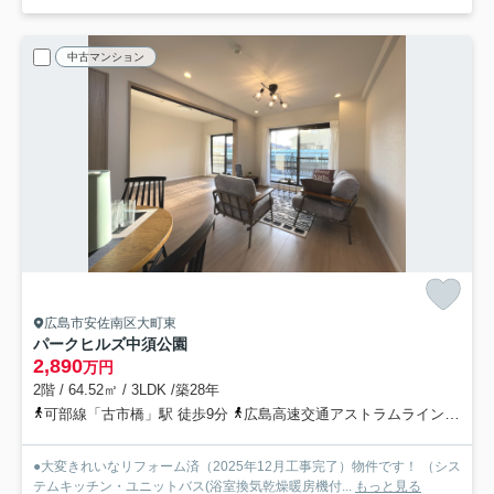
中古マンション
広島市安佐南区大町東
パークヒルズ中須公園
2,890
万円
2階 / 64.52㎡ / 3LDK /築28年
可部線「古市橋」駅 徒歩9分
広島高速交通アストラムライン「古市」駅 徒歩11分
●大変きれいなリフォーム済（2025年12月工事完了）物件です！ （シス
テムキッチン・ユニットバス(浴室換気乾燥暖房機付...
もっと見る