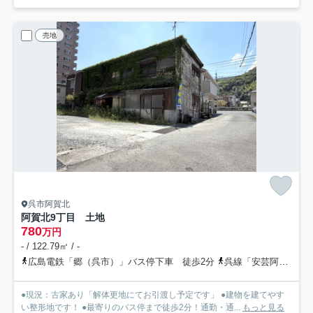
売地
呉市阿賀北
阿賀北9丁目 土地
780
万円
- / 122.79㎡ / -
広島電鉄「郷（呉市）」バス停下車 徒歩2分
呉線「安芸阿賀」駅 徒歩13分
●現況：古家あり「解体更地にてお引渡し予定です」 ●建物を建てやす
い整形地です！ ●最寄りのバス停まで徒歩2分！通勤・通...
もっと見る