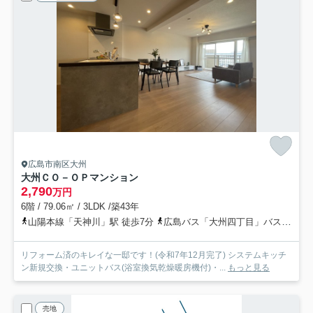
広島市南区大州
大州ＣＯ－ＯＰマンション
2,790
万円
6階 / 79.06㎡ / 3LDK /築43年
山陽本線「天神川」駅 徒歩7分
広島バス「大州四丁目」バス停下車 徒歩3分
リフォーム済のキレイな一邸です！(令和7年12月完了) システムキッチ
ン新規交換・ユニットバス(浴室換気乾燥暖房機付)・...
もっと見る
売地