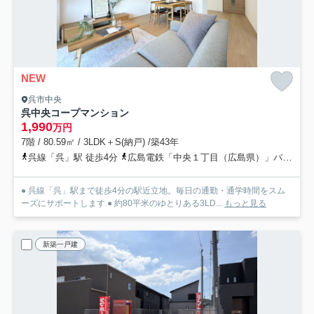
NEW
呉市中央
呉中央コープマンション
1,990
万円
7階 / 80.59㎡ / 3LDK＋S(納戸) /築43年
呉線「呉」駅 徒歩4分
広島電鉄「中央１丁目（広島県）」バス停下車 徒歩2分
● 呉線「呉」駅まで徒歩4分の駅近立地。毎日の通勤・通学時間をスム
ーズにサポートします ● 約80平米のゆとりある3LD...
もっと見る
新築一戸建