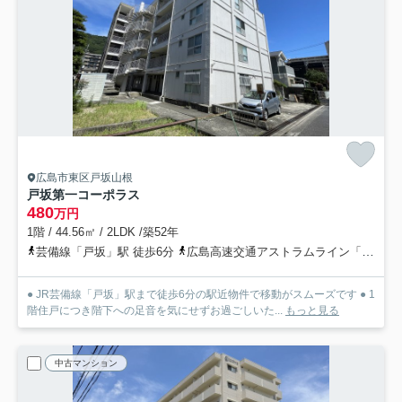
広島市東区戸坂山根
戸坂第一コーポラス
480
万円
1階 / 44.56㎡ / 2LDK /築52年
芸備線「戸坂」駅 徒歩6分
広島高速交通アストラムライン「西原」駅 徒歩27分
● JR芸備線「戸坂」駅まで徒歩6分の駅近物件で移動がスムーズです ● 1
階住戸につき階下への足音を気にせずお過ごしいた...
もっと見る
中古マンション