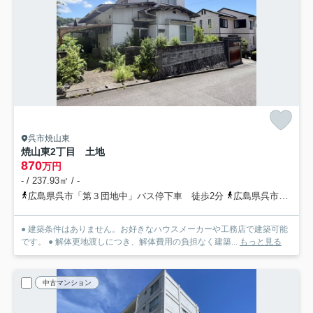
呉市焼山東
焼山東2丁目 土地
870
万円
- / 237.93㎡ / -
広島県呉市「第３団地中」バス停下車 徒歩2分
広島県呉市「第３団地北」バス停下車 徒歩3分
● 建築条件はありません。お好きなハウスメーカーや工務店で建築可能
です。 ● 解体更地渡しにつき、解体費用の負担なく建築...
もっと見る
中古マンション