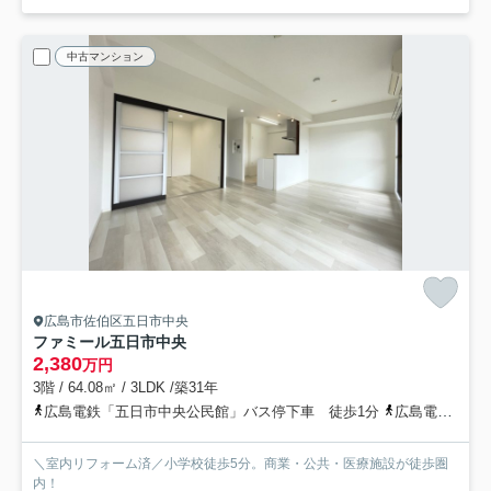
中古マンション
広島市佐伯区五日市中央
ファミール五日市中央
2,380
万円
3階 / 64.08㎡ / 3LDK /築31年
広島電鉄「五日市中央公民館」バス停下車 徒歩1分
広島電鉄宮島線「楽々園」駅 徒歩15分
＼室内リフォーム済／小学校徒歩5分。商業・公共・医療施設が徒歩圏
内！