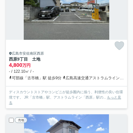
広島市安佐南区西原
西原9丁目 土地
4,800
万円
- / 122.10㎡ / -
可部線「古市橋」駅 徒歩9分
広島高速交通アストラムライン「西原」駅 徒歩9分
ディスカウントストアやコンビニが徒歩圏内に揃う、利便性の良い住環
境です。 JR「古市橋」駅、アストラムライン「西原」駅の...
もっと見
る
売地