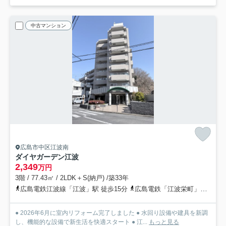
中古マンション
広島市中区江波南
ダイヤガーデン江波
2,349
万円
3階 / 77.43㎡ / 2LDK＋S(納戸) /築33年
広島電鉄江波線「江波」駅 徒歩15分
広島電鉄「江波栄町」バス停下車 徒歩2分
● 2026年6月に室内リフォーム完了しました ● 水回り設備や建具を新調
し、機能的な設備で新生活を快適スタート ● 江...
もっと見る