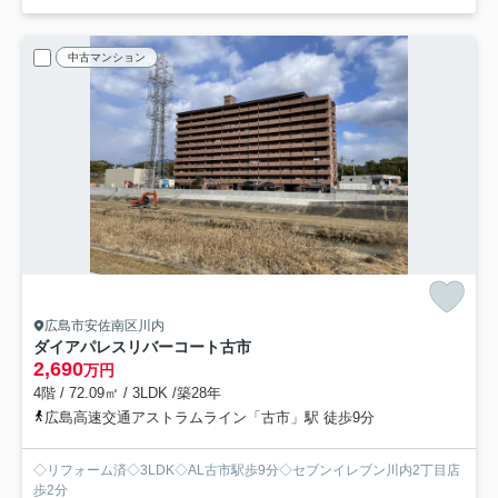
中古マンション
広島市安佐南区川内
ダイアパレスリバーコート古市
2,690
万円
4階 / 72.09㎡ / 3LDK /築28年
広島高速交通アストラムライン「古市」駅 徒歩9分
◇リフォーム済◇3LDK◇AL古市駅歩9分◇セブンイレブン川内2丁目店
歩2分