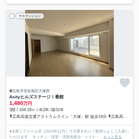
中古マンション
広島市安佐南区大塚西
AcityヒルズステージⅠ番館
1,480
万円
3階 / 104.18㎡ / 4LDK /築31年
広島高速交通アストラムライン「大塚」駅 徒歩14分
広島高速交通アストラムライン「伴中央」駅 徒歩26分
●全面リフォーム済（2024年12月）で大変きれい！気持ちよくご入居い
ただけます キッチン・浴室・洗面化粧台・トイレ・...
もっと見る