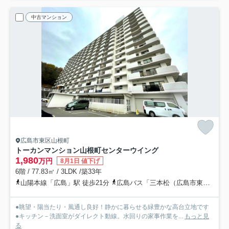
中古マンション
広島市東区山根町
トーカンマンション山根町センターウイング
1,980
万円
8月1日 値下げ
6階 / 77.83㎡ / 3LDK /築33年
山陽本線「広島」駅 徒歩21分
広島バス「三本松（広島市東区）」バス停下車 徒歩11分
●眺望・陽当たり・風通し良好！静かに暮らせる緑豊かな高台立地です
●キッチン－洗面室がダイレクト動線。水回りの家事作業を...
もっと見
る