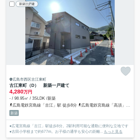
新築一戸建
広島市西区古江東町
古江東町（D） 新築一戸建て
4,280
万円
- / 98.95㎡ / 3SLDK /新築
広島電鉄宮島線「古江」駅 徒歩8分
広島電鉄宮島線「高須」駅 徒歩12分
新築
●広電宮島線「古江」駅徒歩8分。2駅利用可能な通勤に便利な立地です
●古田小学校まで約677m。お子様の通学も安心の距離...
もっと見る