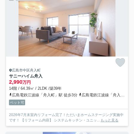
広島市中区舟入町
サニーハイム舟入
2,990
万円
14階 / 64.39㎡ / 2LDK /築39年
広島電鉄江波線「舟入町」駅 徒歩3分
広島電鉄江波線「舟入本町」駅 徒歩6分
ペット可
2026年7月末室内リフォーム完了！ただいまホームステージング実施中
です！ 【リフォーム内容】 システムキッチン・ユニッ...
もっと見る