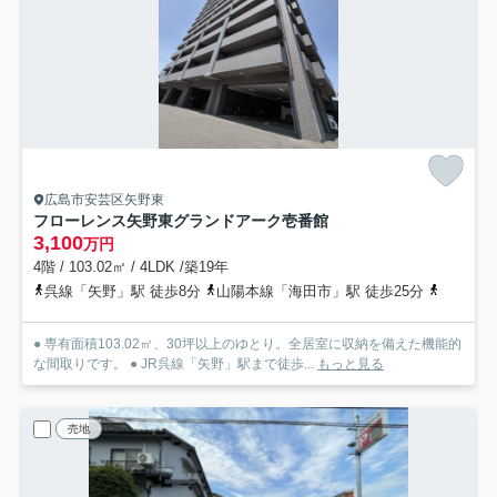
広島市安芸区矢野東
フローレンス矢野東グランドアーク壱番館
3,100
万円
4階 / 103.02㎡ / 4LDK /築19年
呉線「矢野」駅 徒歩8分
山陽本線「海田市」駅 徒歩25分
芸陽バス
● 専有面積103.02㎡、30坪以上のゆとり。全居室に収納を備えた機能的
な間取りです。 ● JR呉線「矢野」駅まで徒歩...
もっと見る
売地