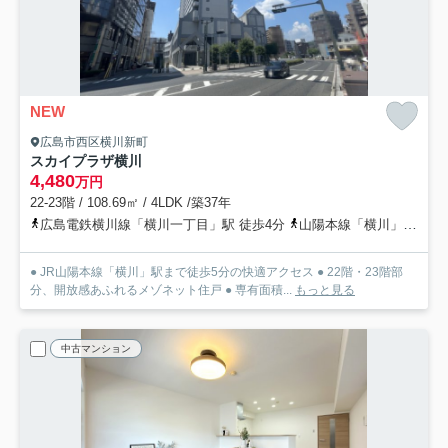
NEW
広島市西区横川新町
スカイプラザ横川
4,480
万円
22-23階 / 108.69㎡ / 4LDK /築37年
広島電鉄横川線「横川一丁目」駅 徒歩4分
山陽本線「横川」駅 徒歩5分
● JR山陽本線「横川」駅まで徒歩5分の快適アクセス ● 22階・23階部
分、開放感あふれるメゾネット住戸 ● 専有面積...
もっと見る
中古マンション