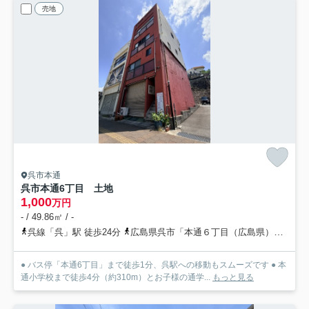
売地
呉市本通
呉市本通6丁目 土地
1,000
万円
- / 49.86㎡ / -
呉線「呉」駅 徒歩24分
広島県呉市「本通６丁目（広島県）」バス停下車 徒歩1分
● バス停「本通6丁目」まで徒歩1分、呉駅への移動もスムーズです ● 本
通小学校まで徒歩4分（約310m）とお子様の通学...
もっと見る