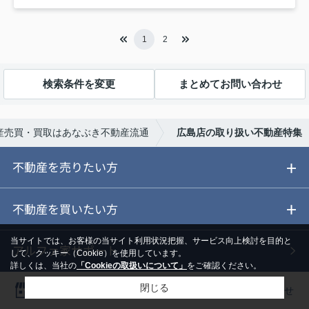
1
2
検索条件を変更
まとめてお問い合わせ
産売買・買取はあなぶき不動産流通
広島店の取り扱い不動産特集
不動産を売りたい方
ご売却ガイド
不動産を買いたい方
当サイトでは、お客様の当サイト利用状況把握、サービス向上検討を目的と
ご売却の流れ
ご購入ガイド
アルファ家サポート
して、クッキー（Cookie）を使用しています。
詳しくは、当社の
「Cookieの取扱いについて」
をご確認ください。
閉じる
あなぶきの仲介
物件を探す
あなぶきの相続サポート
店舗一覧
物件を探す
お問い合わせ