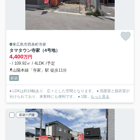
東広島市西条町寺家
タマタウン寺家（4号地）
4,400
万円
- / 109.92㎡ / 4LDK /予定
山陽本線「寺家」駅 徒歩11分
新築
● LDKは約18帖あり、広々とした空間となります。 ● 洗面室と脱衣室が
分けられており、来客時にも便利です。 ● 1階...
もっと見る
新築一戸建