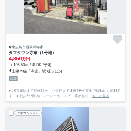
東広島市西条町寺家
タマタウン寺家（1号地）
4,350
万円
- / 103.50㎡ / 4LDK /予定
山陽本線「寺家」駅 徒歩11分
新築
● JR寺家駅まで徒歩11分、バス停まで徒歩4分の立地で移動にも便利で
す。 ● 徒歩5分圏内にスーパーやコンビニ等があり...
もっと見る
中古マンション