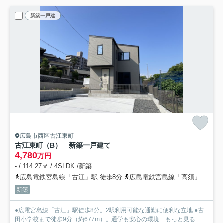
新築一戸建
広島市西区古江東町
古江東町（B） 新築一戸建て
4,780
万円
- / 114.27㎡ / 4SLDK /新築
広島電鉄宮島線「古江」駅 徒歩8分
広島電鉄宮島線「高須」駅 徒歩12分
新築
●広電宮島線「古江」駅徒歩8分。2駅利用可能な通勤に便利な立地 ●古
田小学校まで徒歩9分（約677m）。通学も安心の環境...
もっと見る