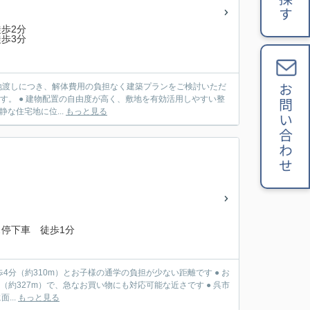
歩2分
歩3分
更地渡しにつき、解体費用の負担なく建築プランをご検討いただ
お問い合わせ
ます。 ● 建物配置の自由度が高く、敷地を有効活用しやすい整
な住宅地に位...
もっと見る
停下車 徒歩1分
4分（約310m）とお子様の通学の負担が少ない距離です ● お
約327m）で、急なお買い物にも対応可能な近さです ● 呉市
...
もっと見る