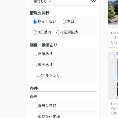
情報公開日
指定しない
本日
3日以内
1週間以内
● 
けま
形地
画像・動画あり
画像あり
動画あり
パノラマあり
条件
条件
● 
陽当り良好
好き
役所
閑静な住宅地