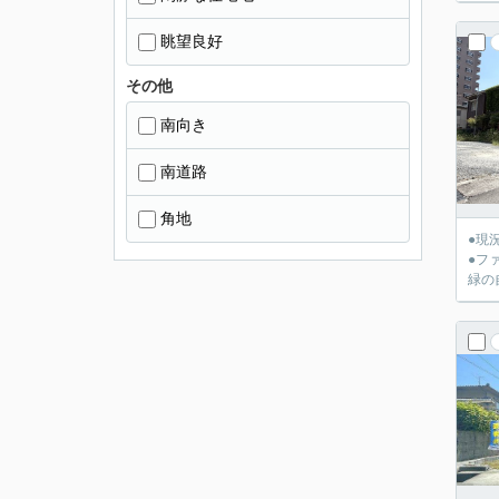
眺望良好
その他
南向き
南道路
角地
●現
●フ
緑の