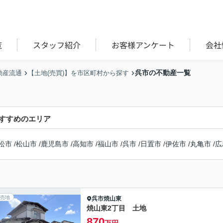
覧
スタッフ紹介
お客様アンケート
会社
呉市の不動産一覧
動産流通
【土地(売買)】を市区町村から探す
すすめのエリア
松市
/
松山市
/
鹿児島市
/
高知市
/
福山市
/
呉市
/
日置市
/
伊佐市
/
丸亀市
/
広
売地
呉市
焼山東
焼山東2丁目 土地
870