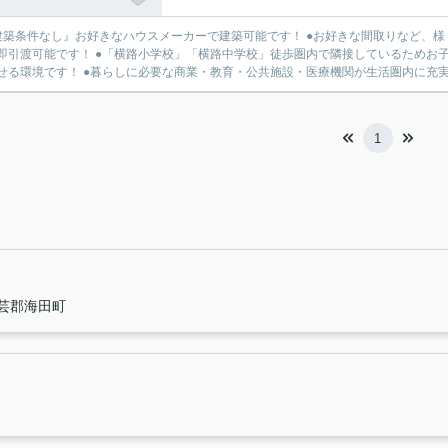
建築条件なし』お好きなハウスメーカーで建築可能です！ ●お好きな間取りなど、様
即引渡可能です！ ●「横路小学校」「横路中学校」徒歩圏内で隣接しているためお子
せる環境です！ ●暮らしに必要な商業・教育・公共施設・医療機関が生活圏内に充実の
1
芸郡海田町