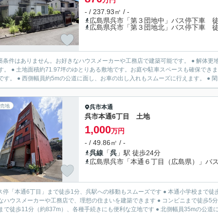
万円
- / 237.93㎡ / -
広島県呉市「第３団地中」バス停下車 徒
広島県呉市「第３団地北」バス停下車 徒
建築条件はありません。お好きなハウスメーカーや工務店で建築可能です。 ● 解体
す。 ● 土地面積約71.97坪のゆとりある敷地です。お庭や駐車スペースも確保でき
です。 ● 西側幅員約5mの公道に面し、お車の出し入れもスムーズに行えます。 ● 閑静
売地
呉市
本通
呉市本通6丁目 土地
1,000
万円
- / 49.86㎡ / -
呉線
「
呉
」駅 徒歩24分
広島県呉市「本通６丁目（広島県）」バス
バス停「本通6丁目」まで徒歩1分、呉駅への移動もスムーズです ● 本通小学校まで徒歩
なハウスメーカーや工務店で、理想の住まいを建築できます ● コンビニまで徒歩5分（
まで徒歩11分（約837m）、各種手続きにも便利な立地です ● 北側幅員35mの公道に面