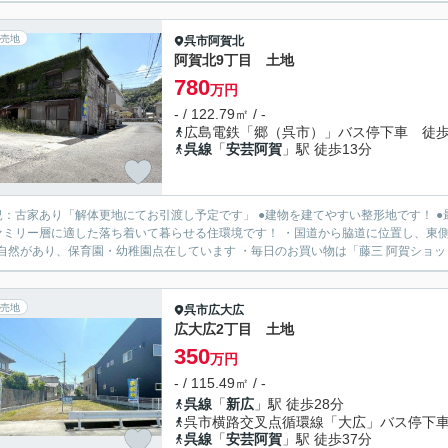
売地
呉市
阿賀北
阿賀北9丁目 土地
780
万円
- / 122.79㎡ / -
広島電鉄「郷（呉市）」バス停下車 徒歩
呉線
「
安芸阿賀
」駅 徒歩13分
況：古家あり「解体更地にてお引渡し予定です」 ●建物を建てやすい整形地です！ 
ァミリー層に適した落ち着いて暮らせる住環境です！ ・国道から脇道に位置し、東
自然があり、保育園・幼稚園点在しています ・毎日のお買い物は「藤三 阿賀ショッピ
売地
呉市
広大広
広大広2丁目 土地
350
万円
- / 115.49㎡ / -
呉線
「
新広
」駅 徒歩28分
呉市横路交叉点循環線「大広」バス停下車
呉線
「
安芸阿賀
」駅 徒歩37分