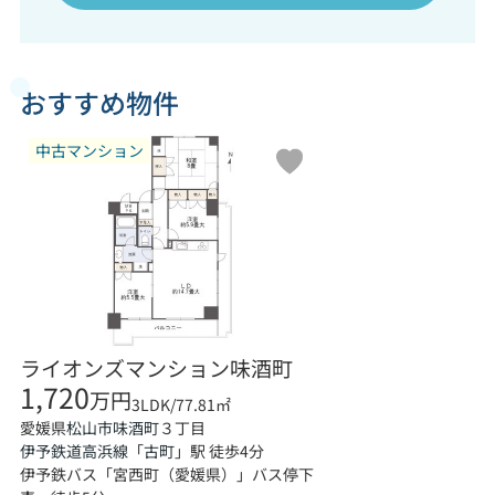
おすすめ物件
中古マンション
ライオンズマンション味酒町
1,720
万円
3LDK/77.81㎡
愛媛県
３丁目
松山市
味酒町
伊予鉄道高浜線
「
古町
」駅 徒歩4分
伊予鉄バス「宮西町（愛媛県）」バス停下