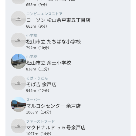
655ｍ（9分）
コンビニエンスストア
ローソン 松山余戸東五丁目店
665ｍ（9分）
小学校
松山市立 たちばな小学校
792ｍ（10分）
小学校
松山市立 余土小学校
838ｍ（11分）
そば・うどん
そば吉 余戸店
944ｍ（12分）
スーパー
マルヨシセンター 余戸店
1068ｍ（14分）
ファーストフード
マクドナルド ５６号余戸店
1097ｍ（14分）