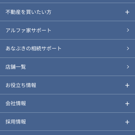
ご売却ガイド
不動産を買いたい方
ご売却の流れ
ご購入ガイド
アルファ家サポート
あなぶきの仲介
物件を探す
あなぶきの相続サポート
あなぶきの買取
購入の流れ
店舗一覧
仲介と買取のメリット・デメリット
購入前も後も安心サポート
お役立ち情報
不動産Q&A
動画やパンフレットで見る
お気に入り
会社情報
会社概要
アルファジャーナル
採用情報