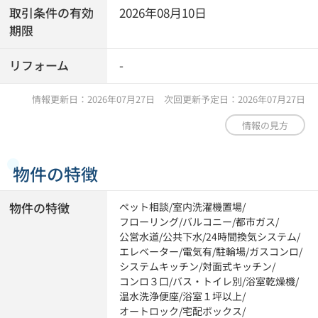
取引条件の有効
2026年08月10日
期限
リフォーム
-
情報更新日：2026年07月27日 次回更新予定日：2026年07月27日
情報の見方
物件の特徴
物件の特徴
ペット相談
/
室内洗濯機置場
/
フローリング
/
バルコニー
/
都市ガス
/
公営水道
/
公共下水
/
24時間換気システム
/
エレベーター
/
電気有
/
駐輪場
/
ガスコンロ
/
システムキッチン
/
対面式キッチン
/
コンロ３口
/
バス・トイレ別
/
浴室乾燥機
/
温水洗浄便座
/
浴室１坪以上
/
オートロック
/
宅配ボックス
/