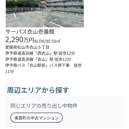
サーパス衣山壱番館
2,290
万円
4LDK/80.50㎡
愛媛県
５丁目
松山市
衣山
伊予鉄道高浜線
「
西衣山
」駅 徒歩12分
伊予鉄道高浜線
「
衣山
」駅 徒歩12分
伊予鉄バス「衣山駅前」バス停下車 徒歩
11分
周辺エリアから探す
同じエリアの売り出し中物件
東雲町の中古マンション