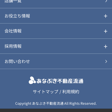
あなぶきの買取
購入の流れ
店舗一覧
仲介と買取のメリット・デメリット
購入前も後も安心サポート
お役立ち情報
不動産Q&A
動画やパンフレットで見る
お気に入り
会社情報
会社概要
アルファジャーナル
採用情報
スタッフ紹介
新卒採用について
お問い合わせ
個人情報保護方針
キャリア採用について
カスタマーハラスメント基本方針
応募フォーム
サイトマップ
/
利用規約
Copyright あなぶき不動産流通 All Rights Reserved.
保険募集（勧誘）方針
応募に関する個人情報取扱について