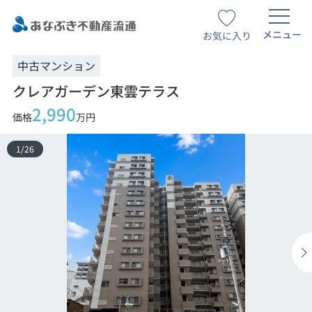
メニュー
お気に入り
中古マンション
クレアガーデン東雲テラス
2,990
価格
万円
1
/
26