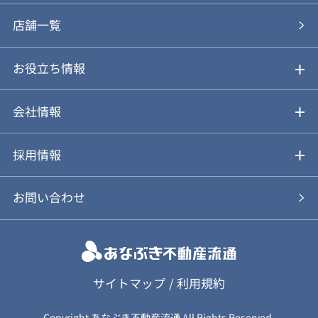
あなぶきの買取
購入の流れ
店舗一覧
仲介と買取のメリット・デメリット
購入前も後も安心サポート
お役立ち情報
不動産Q&A
動画やパンフレットで見る
お気に入り
会社情報
会社概要
アルファジャーナル
採用情報
スタッフ紹介
新卒採用について
お問い合わせ
個人情報保護方針
キャリア採用について
カスタマーハラスメント基本方針
応募フォーム
サイトマップ
/
利用規約
Copyright あなぶき不動産流通 All Rights Reserved.