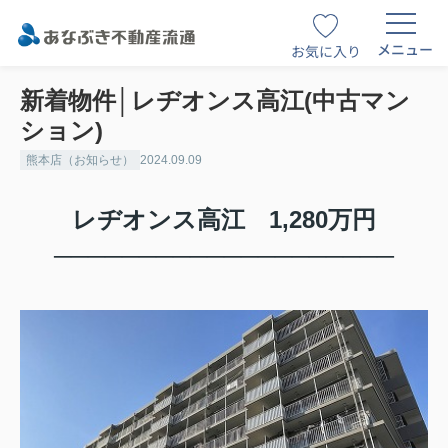
メニュー
お気に入り
新着物件│レヂオンス高江(中古マン
ション)
熊本店（お知らせ）
2024.09.09
レヂオンス高江 1,280万円
─
─
─
─
─
─
─
─
─
─
─
─
─
─
─
─
─
─
─
─