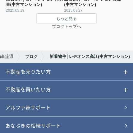
東(中古マンション)
(中古マンション)
2025.05.19
2025.03.27
もっと見る
ブログトップへ
動産流通
ブログ
新着物件│レヂオンス高江(中古マンション)
不動産を売りたい方
ご売却ガイド
不動産を買いたい方
ご売却の流れ
ご購入ガイド
アルファ家サポート
あなぶきの仲介
物件を探す
あなぶきの相続サポート