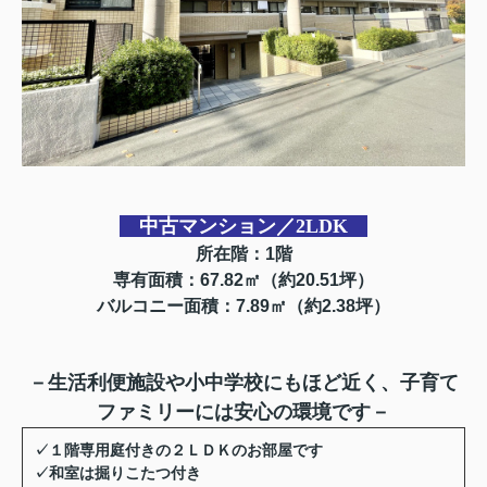
中古マンション／2LDK
所在階：1階
専有面積：67.82㎡（約20.51坪）
バルコニー面積：7.89㎡（約2.38坪）
－
生活利便施設や小中学校にもほど近く、子育て
ファミリーには安心の環境です
－
✓
１階専用庭付きの２ＬＤＫのお部屋です
✓
和室は掘りこたつ付き