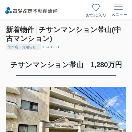
メニュー
お気に入り
新着物件│チサンマンション帯山(中
古マンション)
熊本店（お知らせ）
2024.12.21
チサンマンション帯山 1,280万円
─
─
─
─
─
─
─
─
─
─
─
─
─
─
─
─
─
─
─
─