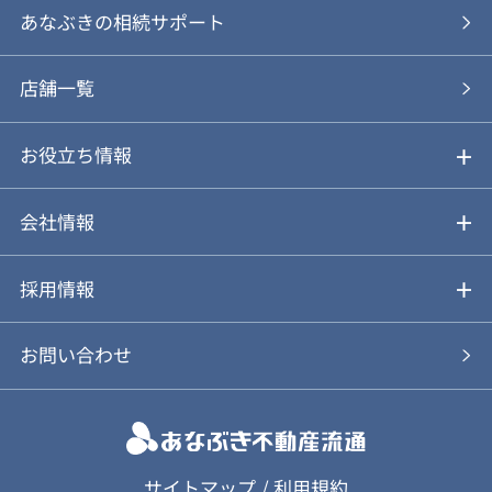
あなぶきの仲介
物件を探す
あなぶきの相続サポート
あなぶきの買取
購入の流れ
店舗一覧
仲介と買取のメリット・デメリット
購入前も後も安心サポート
お役立ち情報
不動産Q&A
動画やパンフレットで見る
お気に入り
会社情報
会社概要
アルファジャーナル
採用情報
スタッフ紹介
新卒採用について
お問い合わせ
個人情報保護方針
キャリア採用について
カスタマーハラスメント基本方針
応募フォーム
サイトマップ
/
利用規約