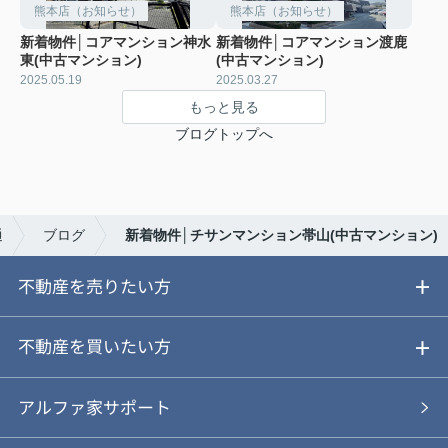
熊本店（お知らせ）
熊本店（お知らせ）
新着物件│コアマンション神水
新着物件│コアマンション渡鹿
東(中古マンション)
(中古マンション)
2025.05.19
2025.03.27
もっと見る
ブログトップへ
通
ブログ
新着物件│チサンマンション帯山(中古マンション)
不動産を売りたい方
ご売却ガイド
不動産を買いたい方
ご売却の流れ
ご購入ガイド
アルファ家サポート