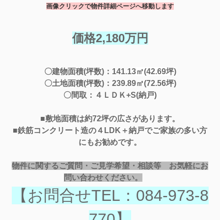
画像クリックで物件詳細ページへ移動します
価格2,180万円
〇建物面積(坪数)：141.13
㎡(42.69坪)
〇土地面積(坪数)：239.89㎡(72.56坪)
〇間取：４ＬＤＫ+S(納戸)
■敷地面積は約72坪の広さがあります。
■鉄筋コンクリート造の４LDK＋納戸でご家族の多い方
にもお勧めです。
物件に関するご質問・ご見学希望・相談等 お気軽にお
問い合わせください。
【お問合せTEL：084-973-8
770】