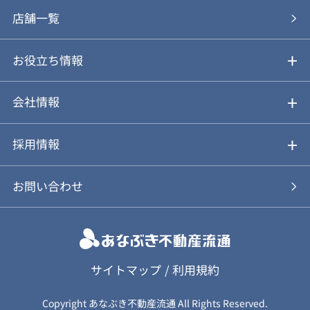
あなぶきの買取
購入の流れ
店舗一覧
仲介と買取のメリット・デメリット
購入前も後も安心サポート
お役立ち情報
不動産Q&A
動画やパンフレットで見る
お気に入り
会社情報
会社概要
アルファジャーナル
採用情報
スタッフ紹介
新卒採用について
お問い合わせ
個人情報保護方針
キャリア採用について
カスタマーハラスメント基本方針
応募フォーム
サイトマップ
/
利用規約
Copyright あなぶき不動産流通 All Rights Reserved.