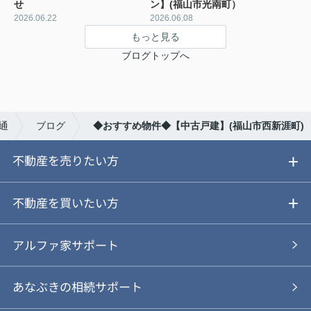
せ
ン】(福山市光南町）
2026.06.22
2026.06.08
もっと見る
ブログトップへ
通
ブログ
◆おすすめ物件◆【中古戸建】(福山市西新涯町)
不動産を売りたい方
ご売却ガイド
不動産を買いたい方
ご売却の流れ
ご購入ガイド
アルファ家サポート
あなぶきの仲介
物件を探す
あなぶきの相続サポート