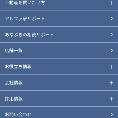
ご売却ガイド
不動産を買いたい方
ご売却の流れ
ご購入ガイド
アルファ家サポート
あなぶきの仲介
物件を探す
あなぶきの相続サポート
あなぶきの買取
購入の流れ
店舗一覧
仲介と買取のメリット・デメリット
購入前も後も安心サポート
お役立ち情報
不動産Q&A
動画やパンフレットで見る
お気に入り
会社情報
会社概要
アルファジャーナル
採用情報
スタッフ紹介
新卒採用について
お問い合わせ