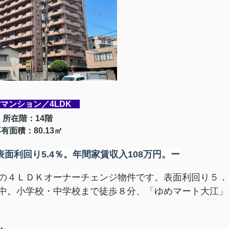
マンション／4LDK
所
在階：14階
専有面積：
80.13
㎡
面利回り5.4％。年間家賃収入108万円。
ー
の４ＬＤＫオーナーチェンジ物件です。表面利回り５．
中。小学校・中学校まで徒歩８分、「ゆめマート大江」