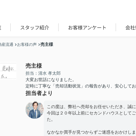
覧
スタッフ紹介
お客様アンケート
会社
売主様
動産流通
お客様の声
売主様
担当：清水 孝太郎
大変お世話になりました。
定時に丁寧な「売却活動状況」の報告があり、安心してお
担当者より
この度は、弊社へ売却をお任せいただき、誠に
今回は２０年以上前にセカンドハウスとしてご
た。
なかなか買手が見つからずご迷惑をおかけしま