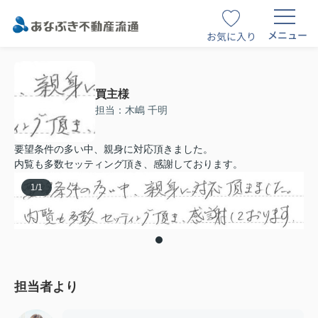
メニュー
お気に入り
買主様
担当：木嶋 千明
要望条件の多い中、親身に対応頂きました。
内覧も多数セッティング頂き、感謝しております。
1
/
1
担当者より