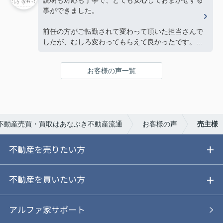
説明も対応も丁寧で、とても安心しておまかせする
事ができました。
前任の方がご転勤されて変わって頂いた担当さんで
したが、むしろ変わってもらえて良かったです。あ
りがとうございました。
お客様の声一覧
不動産売買・買取はあなぶき不動産流通
お客様の声
売主様
不動産を売りたい方
ご売却ガイド
不動産を買いたい方
ご売却の流れ
ご購入ガイド
アルファ家サポート