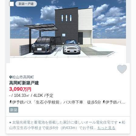
新築一戸建
松山市高岡町
高岡町新築戸建
3,090
万円
- / 104.33㎡ / 4LDK /予定
伊予鉄バス「生石小学校前」バス停下車 徒歩5分
伊予鉄バス「高岡橋」バス停下車 徒歩6分
新築
● 太陽光発電と蓄電池を搭載した家計に優しいオール電化住宅です ● 松
山市立生石小学校まで徒歩6分（約433m）でお子様...
もっと見る