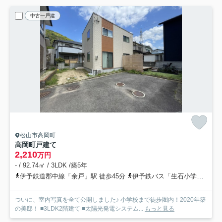
中古一戸建
松山市高岡町
高岡町戸建て
2,210
万円
- / 92.74㎡ / 3LDK /築5年
伊予鉄道郡中線「余戸」駅 徒歩45分
伊予鉄バス「生石小学校前」バス停下車 徒歩7分
ついに、室内写真を全て公開しました♪ 小学校まで徒歩圏内！2020年築
の美邸！ ■3LDK2階建て ■太陽光発電システム...
もっと見る