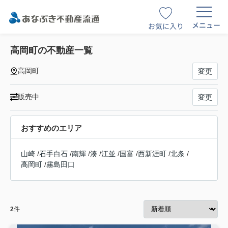
メニュー
お気に入り
高岡町の不動産一覧
高岡町
変更
販売中
変更
おすすめのエリア
山崎
/
石手白石
/
南輝
/
湊
/
江並
/
国富
/
西新涯町
/
北条
/
高岡町
/
霧島田口
2
件