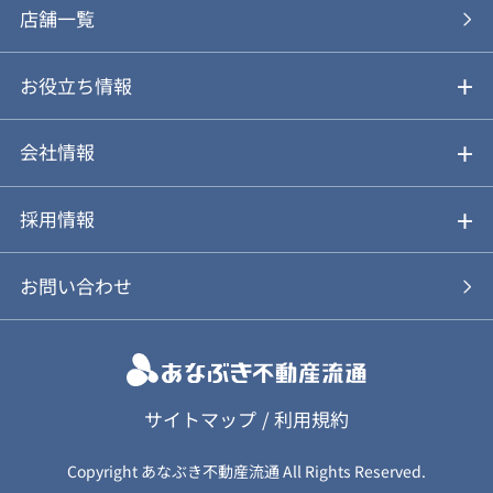
あなぶきの買取
購入の流れ
店舗一覧
仲介と買取のメリット・デメリット
購入前も後も安心サポート
お役立ち情報
不動産Q&A
動画やパンフレットで見る
お気に入り
会社情報
会社概要
アルファジャーナル
採用情報
スタッフ紹介
新卒採用について
お問い合わせ
個人情報保護方針
キャリア採用について
カスタマーハラスメント基本方針
応募フォーム
サイトマップ
/
利用規約
Copyright あなぶき不動産流通 All Rights Reserved.
保険募集（勧誘）方針
応募に関する個人情報取扱について