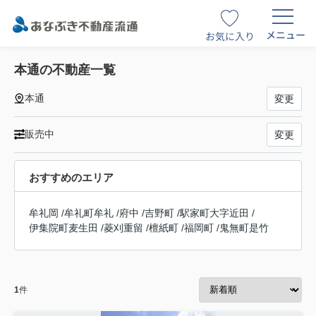
メニュー
お気に入り
本通の不動産一覧
本通
変更
販売中
変更
おすすめのエリア
牟礼岡
/
牟礼町牟礼
/
府中
/
吉野町
/
駅家町大字近田
/
伊集院町麦生田
/
菱刈重留
/
檀紙町
/
福岡町
/
鬼無町是竹
1
件