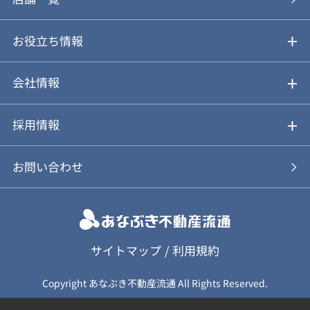
仲介と買取のメリット・デメリット
購入前も後も安心サポート
お役立ち情報
不動産Q&A
動画やパンフレットで見る
お気に入り
会社情報
会社概要
アルファジャーナル
採用情報
スタッフ紹介
新卒採用について
お問い合わせ
個人情報保護方針
キャリア採用について
カスタマーハラスメント基本方針
応募フォーム
サイトマップ
/
利用規約
Copyright あなぶき不動産流通 All Rights Reserved.
保険募集（勧誘）方針
応募に関する個人情報取扱について