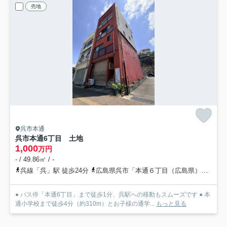
売地
呉市本通
呉市本通6丁目 土地
1,000
万円
- / 49.86㎡ / -
呉線「呉」駅 徒歩24分
広島県呉市「本通６丁目（広島県）」バス停下車 徒歩1分
● バス停「本通6丁目」まで徒歩1分、呉駅への移動もスムーズです ● 本
通小学校まで徒歩4分（約310m）とお子様の通学...
もっと見る