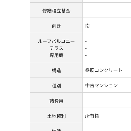
-
修繕積立基金
南
向き
-
ルーフバルコニー
-
テラス
-
専用庭
鉄筋コンクリート
構造
中古マンション
種別
-
諸費用
所有権
土地権利
-