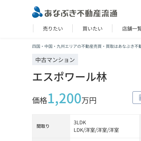
売りたい
買いたい
店舗一
四国・中国・九州エリアの不動産売買・買取はあなぶき不
中古マンション
エスポワール林
1,200
価格
万円
3LDK
間取り
LDK
/
洋室
/
洋室
/
洋室