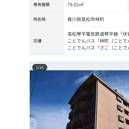
79.02㎡
専有面積
香川県
高松市
林町
所在地
高松琴平電気鉄道琴平線
「
伏
ことでんバス「林町（ことで
交通
ことでんバス「さこ（ことで
1
/
16