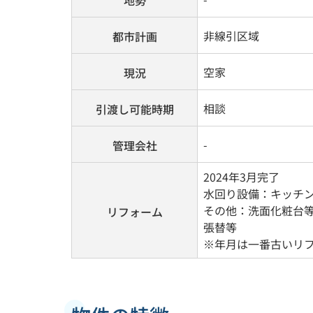
地勢
非線引区域
都市計画
空家
現況
相談
引渡し可能時期
-
管理会社
2024年3月完了
水回り設備：キッチ
その他：洗面化粧台
リフォーム
張替等
※年月は一番古いリ