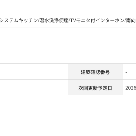
システムキッチン
/
温水洗浄便座
/
TVモニタ付インターホン
/
南向
-
建築確認番号
202
次回更新予定日