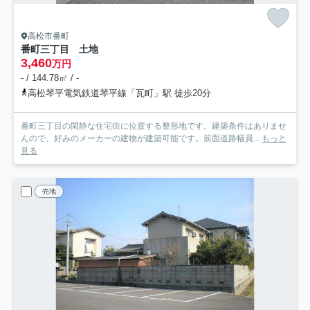
高松市番町
番町三丁目 土地
3,460
万円
- / 144.78㎡ / -
高松琴平電気鉄道琴平線「瓦町」駅 徒歩20分
番町三丁目の閑静な住宅街に位置する整形地です。建築条件はありませ
んので、好みのメーカーの建物が建築可能です。前面道路幅員...
もっと
見る
売地