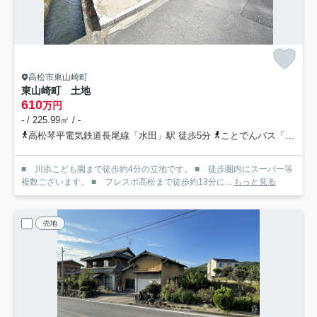
高松市東山崎町
東山崎町 土地
610
万円
- / 225.99㎡ / -
高松琴平電気鉄道長尾線「水田」駅 徒歩5分
ことでんバス「ことでん水田駅（ことでんバス）」バス停下車 徒歩2分
■ 川添こども園まで徒歩約4分の立地です。 ■ 徒歩圏内にスーパー等
複数ございます。 ■ フレスポ高松まで徒歩約13分に...
もっと見る
売地