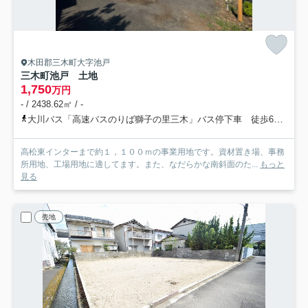
木田郡三木町大字池戸
三木町池戸 土地
1,750
万円
- / 2438.62㎡ / -
大川バス「高速バスのりば獅子の里三木」バス停下車 徒歩6分
大
高松東インターまで約１，１００ｍの事業用地です。資材置き場、事務
所用地、工場用地に適してます。また、なだらかな南斜面のた...
もっと
見る
売地