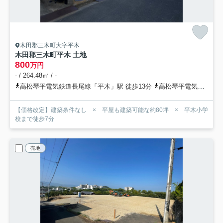
木田郡三木町大字平木
木田郡三木町平木 土地
800
万円
- / 264.48㎡ / -
高松琴平電気鉄道長尾線「平木」駅 徒歩13分
高松琴平電気鉄道長尾線「農学部前」駅 徒歩18分
【価格改定】建築条件なし × 平屋も建築可能な約80坪 × 平木小学
校まで徒歩7分
売地