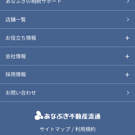
あなぶきの仲介
物件を探す
あなぶきの相続サポート
あなぶきの買取
購入の流れ
店舗一覧
仲介と買取のメリット・デメリット
購入前も後も安心サポート
お役立ち情報
不動産Q&A
動画やパンフレットで見る
お気に入り
会社情報
会社概要
アルファジャーナル
採用情報
スタッフ紹介
新卒採用について
お問い合わせ
個人情報保護方針
キャリア採用について
カスタマーハラスメント基本方針
応募フォーム
サイトマップ
/
利用規約