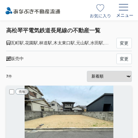
メニュー
お気に入り
高松琴平電気鉄道長尾線の不動産一覧
瓦町駅,花園駅,林道駅,木太東口駅,元山駅,水田駅,西前田駅,高田駅,池戸駅,農学部前駅,平木駅,学園通り駅,白山駅,井戸駅,公文明駅,長尾駅
変更
販売中
変更
7
件
売地