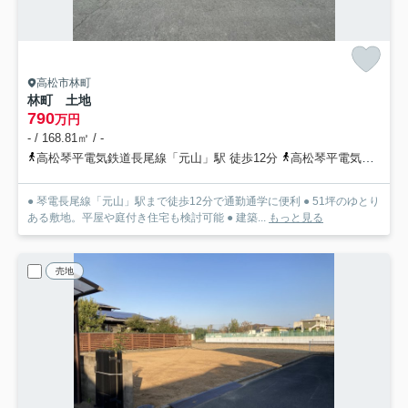
高松市林町
林町 土地
790
万円
- / 168.81㎡ / -
高松琴平電気鉄道長尾線「元山」駅 徒歩12分
高松琴平電気鉄道長尾線「木太東口」駅 徒歩19分
● 琴電長尾線「元山」駅まで徒歩12分で通勤通学に便利 ● 51坪のゆとり
ある敷地。平屋や庭付き住宅も検討可能 ● 建築...
もっと見る
売地