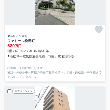
高松市松島町
ファミール松島町
620
万円
5階 / 67.20㎡ / 3LDK /築31年
高松琴平電気鉄道長尾線「花園」駅 徒歩14分
松島町三丁目に所在します。
施設一体型小中一貫校の高松市立高松第一小学校・高松第一中学校まで
徒歩約11分の立地です。
中古マンション