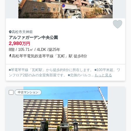
高松市天神前
アルファガーデン中央公園
2,980
万円
8階 / 105.71㎡ / 4LDK /築25年
高松琴平電気鉄道琴平線「瓦町」駅 徒歩8分
■琴電琴平線「瓦町駅」から徒歩約8分に所在します。 ■100平米超、ワ
ンフロア2邸のみの全室角部屋です。 ■北側のバルコ...
もっと見る
中古マンション