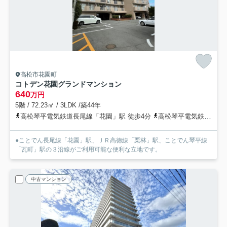
高松市花園町
コトデン花園グランドマンション
640
万円
5階 / 72.23㎡ / 3LDK /築44年
高松琴平電気鉄道長尾線「花園」駅 徒歩4分
高松琴平電気鉄道琴平線「瓦町」駅 徒歩13分
●ことでん長尾線「花園」駅、ＪＲ高徳線「栗林」駅、ことでん琴平線
「瓦町」駅の３沿線がご利用可能な便利な立地です。
中古マンション