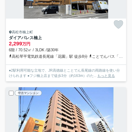
高松市楠上町
ダイアパレス楠上
2,299
万円
6階 / 70.52㎡ / 3LDK /築30年
高松琴平電気鉄道長尾線「花園」駅 徒歩8分
ことでんバス「楠上町（ことでんバス）」バス停下車 徒歩3分
●2駅利用可能な立地で、JR高徳線とことでん長尾線の両路線を使い分
けられます ●フジ楠上店まで徒歩3分（約163m）のた...
もっと見る
中古マンション