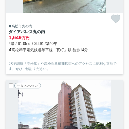
高松市丸の内
ダイアパレス丸の内
1,649
万円
4階 / 61.05㎡ / 3LDK /築40年
高松琴平電気鉄道琴平線「瓦町」駅 徒歩14分
JR予讃線「高松駅」や高松丸亀町商店街へのアクセスに便利な立地で
す。ぜひご検討ください。
中古マンション