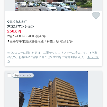
高松市木太町
木太17マンション
250
万円
2階 / 74.80㎡ / 4DK /築47年
高松琴平電気鉄道長尾線「林道」駅 徒歩17分
●バルコニーに面した窓は、二重サッシにリフォーム済みです。 ●空家
のため、お客様のご都合に合わせて室内をご内覧可能いただ...
もっと見
る
中古マンション