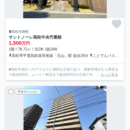
高松市林町
サントノーレ高松中央弐番館
1,500
万円
1階 / 78.72㎡ / 3LDK /築19年
高松琴平電気鉄道長尾線「元山」駅 徒歩26分
ことでんバス「林町（ことでんバス）」バス停下車 徒歩3分
■高松中央ICへのアクセスに便利な立地であり、新鮮市場きむら林店ま
で徒歩約5分、ムーミー林店まで徒歩約5分の立地です。 ...
もっと見る
中古マンション