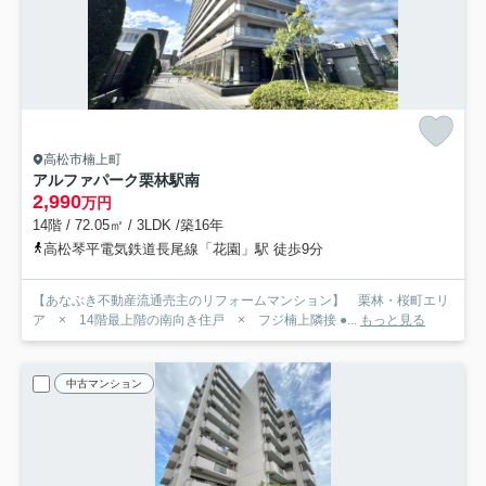
高松市楠上町
アルファパーク栗林駅南
2,990
万円
14階 / 72.05㎡ / 3LDK /築16年
高松琴平電気鉄道長尾線「花園」駅 徒歩9分
【あなぶき不動産流通売主のリフォームマンション】 栗林・桜町エリ
ア × 14階最上階の南向き住戸 × フジ楠上隣接 ●...
もっと見る
中古マンション