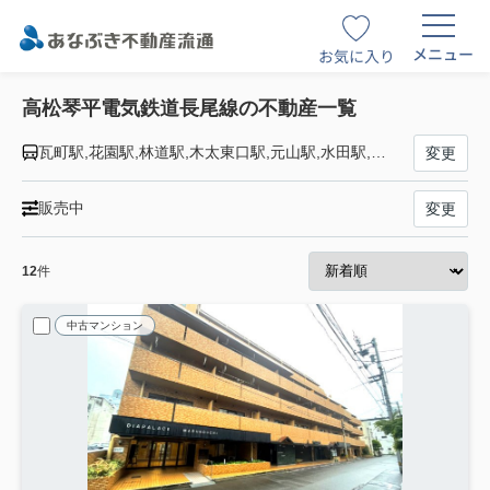
メニュー
お気に入り
高松琴平電気鉄道長尾線の不動産一覧
瓦町駅,花園駅,林道駅,木太東口駅,元山駅,水田駅,西前田駅,高田駅,池戸駅,農学部前駅,平木駅,学園通り駅,白山駅,井戸駅,公文明駅,長尾駅
変更
販売中
変更
12
件
中古マンション