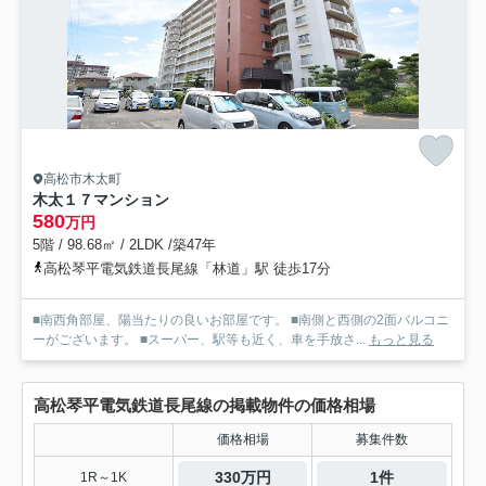
高松市木太町
木太１７マンション
580
万円
5階 / 98.68㎡ / 2LDK /築47年
高松琴平電気鉄道長尾線「林道」駅 徒歩17分
■南西角部屋、陽当たりの良いお部屋です。 ■南側と西側の2面バルコニ
ーがございます。 ■スーパー、駅等も近く、車を手放さ...
もっと見る
高松琴平電気鉄道長尾線の掲載物件の価格相場
価格相場
募集件数
330万円
1件
1R～1K