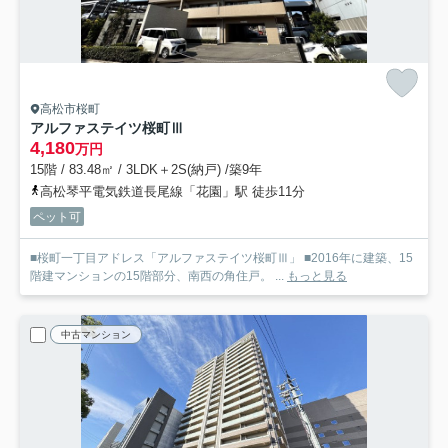
高松市桜町
アルファステイツ桜町Ⅲ
4,180
万円
15階 / 83.48㎡ / 3LDK＋2S(納戸) /築9年
高松琴平電気鉄道長尾線「花園」駅 徒歩11分
ペット可
■桜町一丁目アドレス「アルファステイツ桜町Ⅲ」 ■2016年に建築、15
階建マンションの15階部分、南西の角住戸。 ...
もっと見る
中古マンション