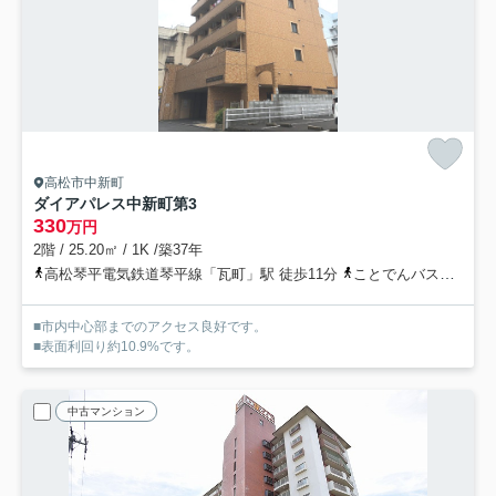
高松市中新町
ダイアパレス中新町第3
330
万円
2階 / 25.20㎡ / 1K /築37年
高松琴平電気鉄道琴平線「瓦町」駅 徒歩11分
ことでんバス「中新町（ことでんバス）」バス停下車 徒歩1分
■市内中心部までのアクセス良好です。
■表面利回り約10.9%です。
中古マンション