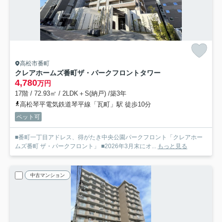
高松市番町
クレアホームズ番町ザ・パークフロントタワー
4,780
万円
17階 / 72.93㎡ / 2LDK＋S(納戸) /築3年
高松琴平電気鉄道琴平線「瓦町」駅 徒歩10分
ペット可
■番町一丁目アドレス、得がたき中央公園パークフロント「クレアホー
ムズ番町 ザ・パークフロント」 ■2026年3月末にオ...
もっと見る
中古マンション