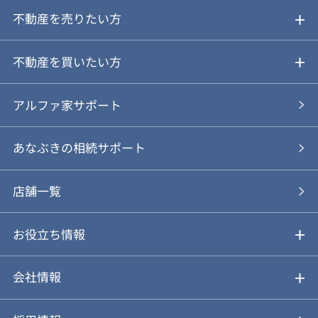
不動産を売りたい方
ご売却ガイド
不動産を買いたい方
ご売却の流れ
ご購入ガイド
アルファ家サポート
あなぶきの仲介
物件を探す
あなぶきの相続サポート
あなぶきの買取
購入の流れ
店舗一覧
仲介と買取のメリット・デメリット
購入前も後も安心サポート
お役立ち情報
不動産Q&A
動画やパンフレットで見る
お気に入り
会社情報