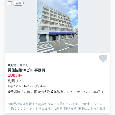
店舗
丸亀市西本町
労住協第10ビル 事務所
100
万円
利回り： -
1階 / 202.26㎡ / - /築51年
予讃線「丸亀」駅 徒歩8分
丸亀市コミュニティバス「幸町（コミュニティバス）」バス停下車 徒歩1分
□JR予讃線丸亀駅まで徒歩約８分に位置しています。 □倉庫スペース
（約２０．２４㎡）を含みます。 □南東側敷地外駐車場に...
もっと見る