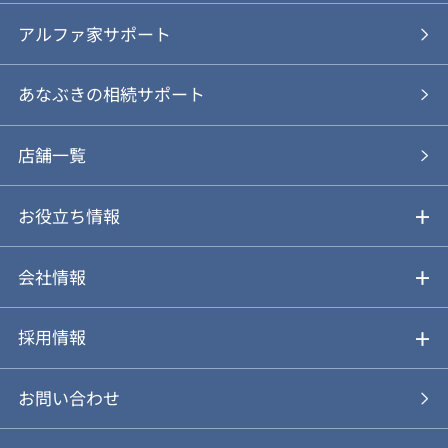
ご売却の流れ
ご購入ガイド
アルファ家サポート
あなぶきの仲介
物件を探す
あなぶきの相続サポート
あなぶきの買取
購入の流れ
店舗一覧
仲介と買取のメリット・デメリット
購入前も後も安心サポート
お役立ち情報
不動産Q&A
動画やパンフレットで見る
お気に入り
会社情報
会社概要
アルファジャーナル
採用情報
スタッフ紹介
新卒採用について
お問い合わせ