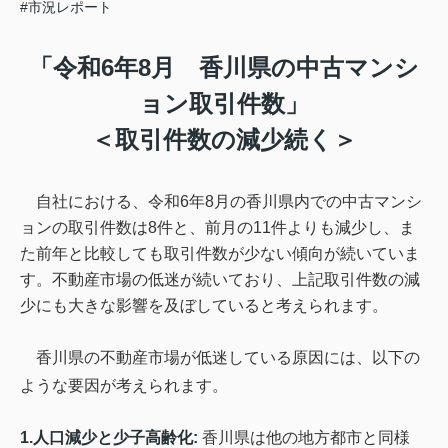
#市況レポート
「令和
6
年
8
月 香川県の中古マンシ
ョン取引件数」
＜取引件数の減少続く＞
自社における、令和
6
年
8
月の香川県内での中古マンシ
ョンの取引件数は
8
件と、前月の
11
件よりも減少し、
ま
た
前年と比較しても取引件数が少ない傾向が続いていま
す。不動産市場の低迷が続いており、上記取引件数の減
少にも大きな影響を及ぼしていると考えられます。
香川県の不動産市場が低迷している原因には、以下の
ような要因が考えられます。
1.
人口減少と少子高齢化
:
香川県は他の地方都市と同様