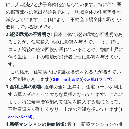
に、人口減少と少子高
齢化が進んでいます。特に若年層
の
都市部への流出が顕著であり、地域全体
の住宅需要が
減少しています。これにより、不動産市場全体の取引が
低迷
し
ている状況です。
2.
経済環境の不透明さ
:
日本全体で経済環境が不透明であ
ることが、住宅購入 意欲に影響を与えています。特に
コロ
ナ禍後の経済回復が遅れていることや、物価上昇に
伴う生活コストの増加が消費者心理に影響を与えていま
す。
この結果、住宅購入に慎重な姿勢をとる人が増えてい
る可能性があります
(
)
(
)
。
OHK
岡山放
送
公示地価マップ
3.
金利上昇の影響
:
近年の金利上昇も、住宅ローンを利用
する購入者にとって大きな負担となっています。これに
より、特に若年層や初めて住宅を購入する層にとって、
不動産購入が難しくなり、市場の停滞を招いています
(
T
)
。
ochiNoKachi
4.
新築マンションの供給過多
:
近年、新築マンションの供