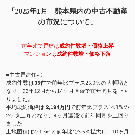
「2025年1月 熊本県内の中古不動産
の市況について」
前年比で戸建は
成約件数増・価格上昇
マンションは
成約件数増・価格下落
■中古戸建住宅
成約件数は
35
件
で前年比プラス25.0
％の大幅増と
なり、23年12月から14ヶ月連続で前年同月を上回
りました。
平均成約価格は
2,194
万円
で前年比プラス14.8
％の
2ケタ上昇となり、4ヶ月連続で前年同月を上回り
ました。
土地面積は229.3㎡と前年比で3.6
％拡大し、10ヶ月