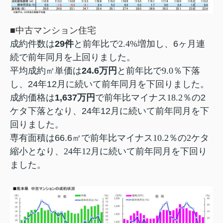
■中古マンション住宅
成約件数は
29
件
と前年比で2.4%増加し
、6ヶ月連
続で前年同月を上回りました。
平均成約㎡単価は
24.6
万円
と前年比で9.0
％下落
し、24年12月に続いて前年同月を下回りました。
成約価格は
1,637
万円
で前年比マイナス18.2
％の2
ケタ下落となり、24年12月に続いて
前年同月を下
回りました。
専有面積は
66.6
㎡で前年比マイナス10.2
％の2ケタ
縮小となり、24年12月に続いて
前年同月を下回り
ました。