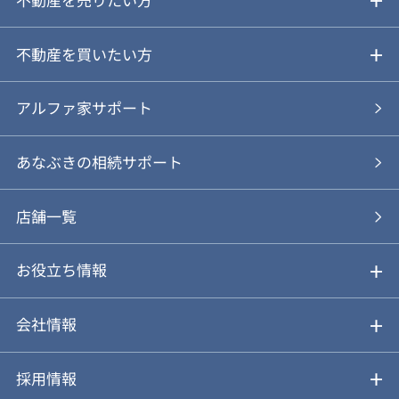
ご売却ガイド
不動産を買いたい方
ご売却の流れ
ご購入ガイド
アルファ家サポート
あなぶきの仲介
物件を探す
あなぶきの相続サポート
あなぶきの買取
購入の流れ
店舗一覧
仲介と買取のメリット・デメリット
購入前も後も安心サポート
お役立ち情報
不動産Q&A
動画やパンフレットで見る
お気に入り
会社情報
会社概要
アルファジャーナル
採用情報