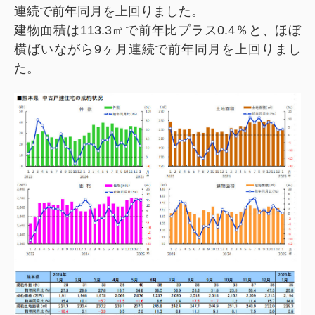
連続で前年同月を上回りました。
建物面積は
113.3
㎡で前年比プラス0.4％と、ほぼ
横ばいながら9
ヶ月連続で前年同月を上回りまし
た。