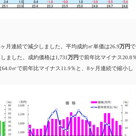
4ヶ月連続で減少しました。
平均成約㎡単価は26.9
万円
で
落しました。
成約価格は1,731
万円
で
前年比マイナス20.8
4.0
㎡で前年比マイナス11.9
％と、8ヶ月連続で縮小し