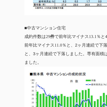
■中古マンション住宅
成約件数は29
件
で前年比マイナス13.1
％と
前年比マイナス11.0
％と、2
ヶ月連続で
下
と、3
ヶ月連続で下落しました。
専有面積は6
ました。