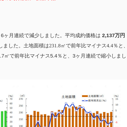
6
ヶ月
連続で減少しました。
平均成約価格は
2,137
万円
しました。
土地面積は231.8㎡で前年比マイナス4.4
％と
.7
㎡
で
前年比マイナス5.4％と、3ヶ月連続で縮小しまし