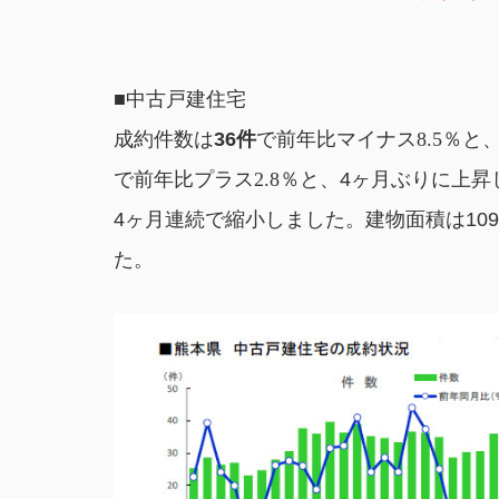
■中古戸建住宅
成約件数は
36
件
で
前年比マイナス8.5
％と、
で
前年比プラス2.8％と
、4ヶ月ぶりに上昇
4ヶ月連続で縮小しました。
建物面積は
109
た。