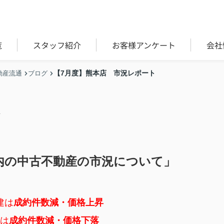
覧
スタッフ紹介
お客様アンケート
会社
【7月度】熊本店 市況レポート
動産流通
ブログ
ト
内の中古不動産の市況について」
建は
成約件数減・価格上昇
は
成約件数減・価格下落