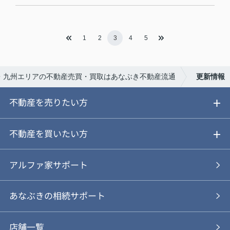
1
2
3
4
5
・九州エリアの不動産売買・買取はあなぶき不動産流通
更新情報
不動産を売りたい方
ご売却ガイド
不動産を買いたい方
ご売却の流れ
ご購入ガイド
アルファ家サポート
あなぶきの仲介
物件を探す
あなぶきの相続サポート
あなぶきの買取
購入の流れ
店舗一覧