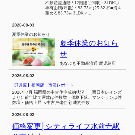
不動産流通階 / 12階建〇間取：3LDK〇
専有面積(坪数)：83.73㎡(25.32坪)■海を
望める83.73㎥3LDKマ...
2026-08-03
夏季休業のお知らせ
夏季休業のお知ら
せ
あなぶき不動産流通 鹿児島店
2026-08-02
【7月度】福岡店 市況レポート
2026年7月 福岡県の中古住宅成約状況 （西日本レインズ
より）前年比で戸建は件数増・価格下落。マンションは件
数増・価格上昇 ○中古戸建住宅 成約件数...
2026-08-02
価格変更│シティライフ水前寺駅