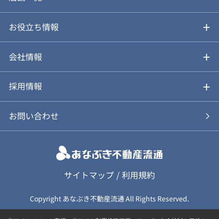
仲介と買取のメリット・デメリット
購入前も後も安心サポート
お役立ち情報
不動産Q&A
動画やパンフレットで見る
お気に入り
会社情報
会社概要
アルファジャーナル
採用情報
スタッフ紹介
新卒採用について
お問い合わせ
個人情報保護方針
キャリア採用について
カスタマーハラスメント基本方針
応募フォーム
サイトマップ
/
利用規約
Copyright あなぶき不動産流通 All Rights Reserved.
保険募集（勧誘）方針
応募に関する個人情報取扱について