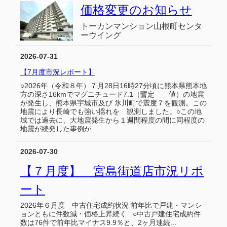
価格変更のお知らせ
トーカンマンション山根町センタ
ーウイング
2026-07-31
【7月度市況レポート】
○2026年（令和８年）７月28日16時27分頃に熊本県熊本地
方の深さ16kmでマグニチュード7.1（暫定 値）の地震
が発生し、熊本県宇城市及び 氷川町で震度７を観測。この
地震により長崎でも強い揺れを 観測しました。○この地
域では過去に、大地震発生から１週間程度の間に同程度の
地震が続発した事例が...
2026-07-30
【７月度】 宮島街道店市況リポ
ート
2026年６月度 中古住宅成約状況 前年比で戸建・マンシ
ョンともに件数減・価格上昇続く ○中古戸建住宅成約件
数は76件で前年比マイナス9.9％と、2ヶ月連続...