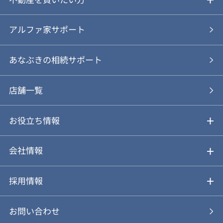
ご売却の流れ
ご購入ガイド
アルファ家サポート
あなぶきの仲介
物件を探す
あなぶきの相続サポート
あなぶきの買取
購入の流れ
店舗一覧
仲介と買取のメリット・デメリット
購入前も後も安心サポート
お役立ち情報
不動産Q&A
動画やパンフレットで見る
お気に入り
会社情報
会社概要
アルファジャーナル
採用情報
スタッフ紹介
新卒採用について
お問い合わせ