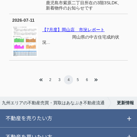
鹿児島市紫原二丁目所在の3階3SLDK、
新着物件のお知らせです
2026-07-11
【7月度】岡山店 市況レポート
岡山県の中古住宅成約状
況...
2
3
4
5
6
・九州エリアの不動産売買・買取はあなぶき不動産流通
更新情報
不動産を売りたい方
ご売却ガイド
不動産を買いたい方