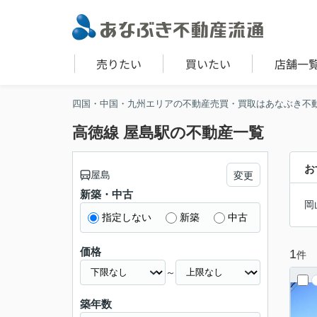
売りたい
買いたい
店舗一
四国・中国・九州エリアの不動産売買・買取はあなぶき不
高徳線 屋島駅の不動産一覧
お
屋島
変更
新築・中古
岡
指定しない
新築
中古
価格
1
件
～
築年数