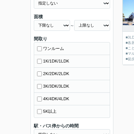
面積
～
■3
間取り
■各
ワンルーム
■こ
■マ
■徒
1K/1DK/1LDK
2K/2DK/2LDK
3K/3DK/3LDK
4K/4DK/4LDK
5K以上
駅・バス停からの時間