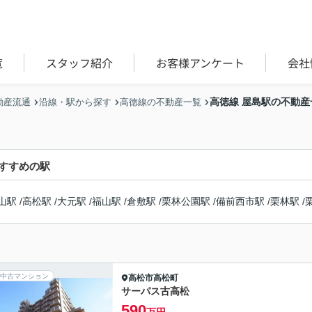
覧
スタッフ紹介
お客様アンケート
会社
高徳線 屋島駅の不動産
動産流通
沿線・駅から探す
高徳線の不動産一覧
すすめの駅
山駅
/
高松駅
/
大元駅
/
福山駅
/
倉敷駅
/
栗林公園駅
/
備前西市駅
/
栗林駅
/
中古マンション
高松市
高松町
サーパス古高松
590