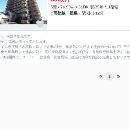
万円
5階 / 74.99㎡ / 3LDK /築35年 /11階建
高徳線
「
屋島
」駅 徒歩12分
LDK、南西角部屋です。
居室に収納が備わっております。
とでん志度線「古高松」駅まで徒歩約1分、角屋前バス停まで徒歩約4分の位置に所
ルナカ屋島店まで徒歩約7分、高松東郵便局まで徒歩約7分、香川銀行屋島支店まで徒
歩10分圏内に、スーパー、飲食店、郵便局等、生活に便利な施設が充実しておりま
1