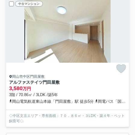
中古マンション
岡山市中区門田屋敷
アルファステイツ門田屋敷
3,580
万円
3階 / 70.86㎡ / 3LDK /築5年
岡山電気軌道東山本線「門田屋敷」駅 徒歩5分
岡電バス「国清寺前」バス停下車 徒歩4分
◇中区文京エリア・専有面積：７０．８６㎡・３LDK・築４年・ペット
飼育可◇