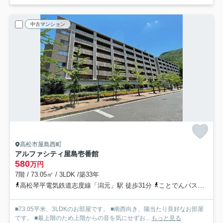
中古マンション
高松市屋島西町
アルファシティ屋島壱番館
580
万円
7階 / 73.05㎡ / 3LDK /築33年
高松琴平電気鉄道志度線「潟元」駅 徒歩31分
ことでんバス「浦生南（ことでんバス）」バス停下車 徒歩2分
■73.05平米、3LDKのお部屋です。 ■南西向き、陽当たり良好なお部屋
です。 ■最上階のため上階からの音を気にせずお...
もっと見る