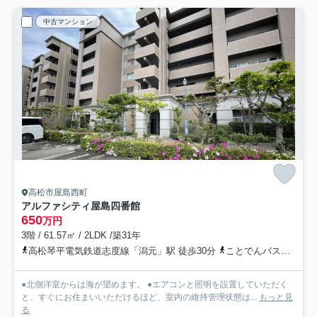
中古マンション
高松市屋島西町
アルファシティ屋島四番館
650
万円
3階 / 61.57㎡ / 2LDK /築31年
高松琴平電気鉄道志度線「潟元」駅 徒歩30分
ことでんバス株式会社「浦生南（ことでんバス）」バス停下車 徒歩5分
●北側洋室からは海が望めます。 ●エアコンと照明を設置していただく
と、すぐにお住まいいただけるほど、室内の維持管理状態は...
もっと見
る