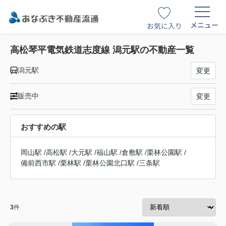
メニュー
お気に入り
高松琴平電気鉄道志度線 潟元駅の不動産一覧
潟元駅
変更
販売中
変更
おすすめの駅
岡山駅
/
高松駅
/
大元駅
/
福山駅
/
倉敷駅
/
栗林公園駅
/
備前西市駅
/
栗林駅
/
栗林公園北口駅
/
三条駅
3
件