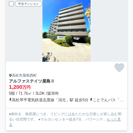
中古マンション
高松市屋島西町
アルファステイツ屋島Ⅱ
1,200
万円
5階 / 71.76㎡ / 3LDK /築30年
高松琴平電気鉄道志度線「潟元」駅 徒歩5分
ことでんバス「百石（ことでんバス）」バス停下車 徒歩11分
●南向き、角部屋につき、リビングにはあたたかな日差しが差し込む明
るい住空間です。 ●マルヨシセンター徒歩7分、パワーシテ...
もっと見
る