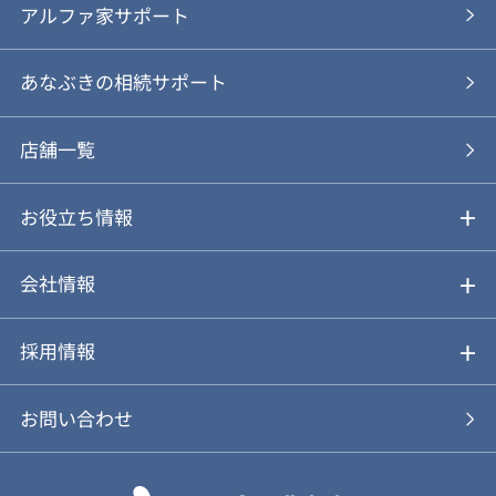
ご売却の流れ
ご購入ガイド
アルファ家サポート
あなぶきの仲介
物件を探す
あなぶきの相続サポート
あなぶきの買取
購入の流れ
店舗一覧
仲介と買取のメリット・デメリット
購入前も後も安心サポート
お役立ち情報
不動産Q&A
動画やパンフレットで見る
お気に入り
会社情報
会社概要
アルファジャーナル
採用情報
スタッフ紹介
新卒採用について
お問い合わせ
個人情報保護方針
キャリア採用について