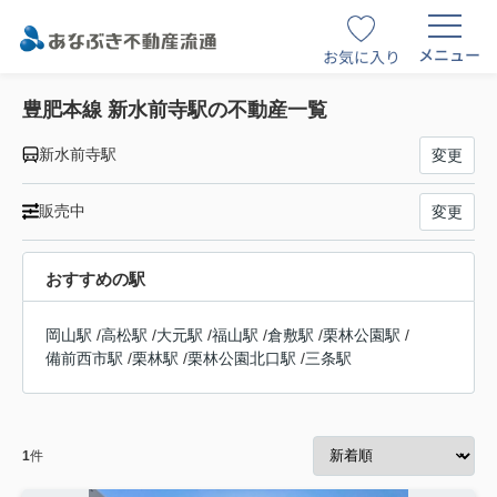
メニュー
お気に入り
豊肥本線 新水前寺駅の不動産一覧
新水前寺駅
変更
販売中
変更
おすすめの駅
岡山駅
/
高松駅
/
大元駅
/
福山駅
/
倉敷駅
/
栗林公園駅
/
備前西市駅
/
栗林駅
/
栗林公園北口駅
/
三条駅
1
件