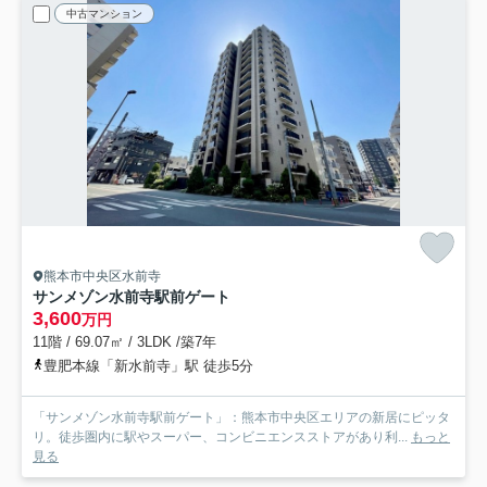
中古マンション
熊本市中央区水前寺
サンメゾン水前寺駅前ゲート
3,600
万円
11階 / 69.07㎡ / 3LDK /築7年
豊肥本線「新水前寺」駅 徒歩5分
「サンメゾン水前寺駅前ゲート」：熊本市中央区エリアの新居にピッタ
リ。徒歩圏内に駅やスーパー、コンビニエンスストアがあり利...
もっと
見る