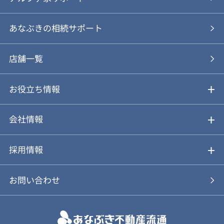
あなぶきの仲介
物件を探す
あなぶきの相続サポート
あなぶきの買取
購入の流れ
店舗一覧
仲介と買取のメリット・デメリット
購入前も後も安心サポート
お役立ち情報
不動産Q&A
動画やパンフレットで見る
お気に入り
会社情報
会社概要
アルファジャーナル
採用情報
スタッフ紹介
新卒採用について
お問い合わせ
個人情報保護方針
キャリア採用について