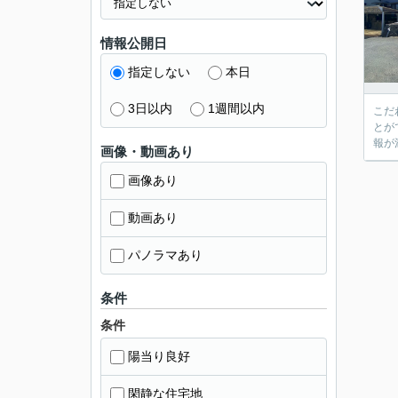
情報公開日
指定しない
本日
3日以内
1週間以内
こだ
とが
報が
画像・動画あり
画像あり
動画あり
パノラマあり
条件
条件
陽当り良好
閑静な住宅地