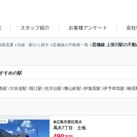
覧
スタッフ紹介
お客様アンケート
会社
芸備線 上深川駅の不動
動産流通
沿線・駅から探す
芸備線の不動産一覧
すすめの駅
条駅
/
大街道駅
/
堀江駅
/
光洋台駅
/
勝山町駅
/
伊集院駅
/
伊予和気駅
/
柳原
売地
広島市東区
馬木
馬木7丁目 土地
490