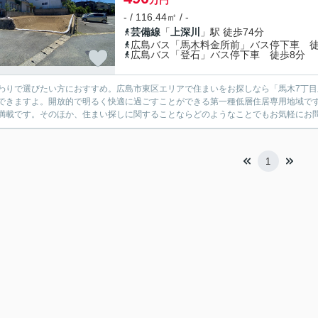
万円
- / 116.44㎡ / -
芸備線
「
上深川
」駅 徒歩74分
広島バス「馬木料金所前」バス停下車 徒
広島バス「登石」バス停下車 徒歩8分
わりで選びたい方におすすめ。広島市東区エリアで住まいをお探しなら「馬木7丁
できますよ。開放的で明るく快適に過ごすことができる第一種低層住居専用地域で
満載です。そのほか、住まい探しに関することならどのようなことでもお気軽にお問い合
1