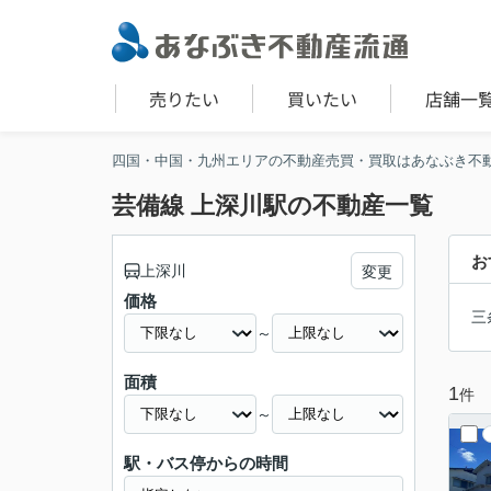
売りたい
買いたい
店舗一
四国・中国・九州エリアの不動産売買・買取はあなぶき不
芸備線 上深川駅の不動産一覧
お
上深川
変更
価格
三
～
面積
1
件
～
駅・バス停からの時間