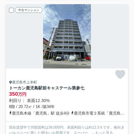
中古マンション
鹿児島市上本町
トーカン鹿児島駅前キャステール第参七
350
万円
利回り： 表面12.30%
8階 / 20.72㎡ / 1K /築34年
鹿児島本線「鹿児島」駅 徒歩4分
鹿児島市電２系統「鹿児島駅前」駅 徒歩3分
現在賃貸中で月額賃料は36,000円、表面利回りは約12.3％です。南向き
バルコニーに面した明るいお部屋です。スーパー、...
もっと見る