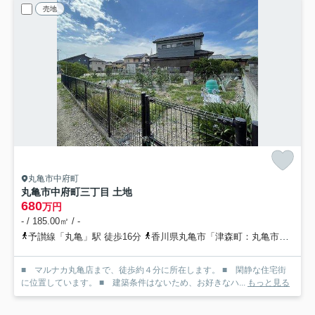
売地
丸亀市中府町
丸亀市中府町三丁目 土地
680
万円
- / 185.00㎡ / -
予讃線「丸亀」駅 徒歩16分
香川県丸亀市「津森町：丸亀市コミュニティバス」バス停下車 徒歩6分
■ マルナカ丸亀店まで、徒歩約４分に所在します。 ■ 閑静な住宅街
に位置しています。 ■ 建築条件はないため、お好きなハ...
もっと見る