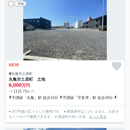
売地
NEW
丸亀市土居町
丸亀市土居町 土地
6,000
万円
- / 1115.73㎡ / -
予讃線「丸亀」駅 徒歩15分
予讃線「宇多津」駅 徒歩29分
香川県
● 337坪超の広々とした敷地です。 ● 建築条件はございません。お好き
なメーカーで建築できます。 ● 視認性の高い立地...
もっと見る