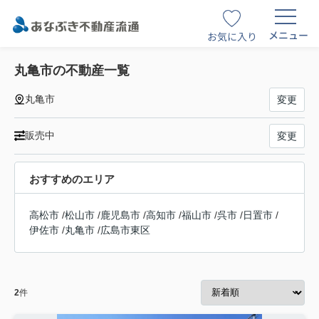
メニュー
お気に入り
丸亀市の不動産一覧
丸亀市
変更
販売中
変更
おすすめのエリア
高松市
/
松山市
/
鹿児島市
/
高知市
/
福山市
/
呉市
/
日置市
/
伊佐市
/
丸亀市
/
広島市東区
2
件