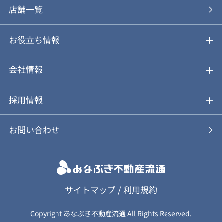
あなぶきの買取
購入の流れ
店舗一覧
仲介と買取のメリット・デメリット
購入前も後も安心サポート
お役立ち情報
不動産Q&A
動画やパンフレットで見る
お気に入り
会社情報
会社概要
アルファジャーナル
採用情報
スタッフ紹介
新卒採用について
お問い合わせ
個人情報保護方針
キャリア採用について
カスタマーハラスメント基本方針
応募フォーム
サイトマップ
/
利用規約
Copyright あなぶき不動産流通 All Rights Reserved.
保険募集（勧誘）方針
応募に関する個人情報取扱について