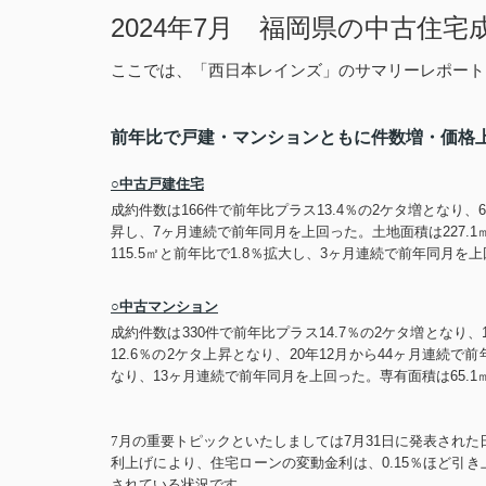
2024
年
7
月 福岡県の中古住宅
ここでは、「西日本レインズ」のサマリーレポート
前年比で戸建・マンションともに件数増・価格
○中古戸建住宅
成約件数は
166
件で前年比プラス
13.4
％の
2
ケタ増となり、
6
昇し、
7
ヶ月連続で前年同月を上回った。土地面積は
227.1
115.5
㎡と前年比で
1.8
％拡大し、
3
ヶ月連続で前年同月を上
○中古マンション
成約件数は
330
件で前年比プラス
14.7
％の
2
ケタ増となり、
12.6
％の
2
ケタ上昇となり、
20
年
12
月から
44
ヶ月連続で前
なり、
13
ヶ月連続で前年同月を上回った。専有面積は
65.1
7
月の重要トピックといたしましては
7
月
31
日に発表された
利上げにより、住宅ローンの変動金利は、
0.15
％ほど引き
されている状況です。