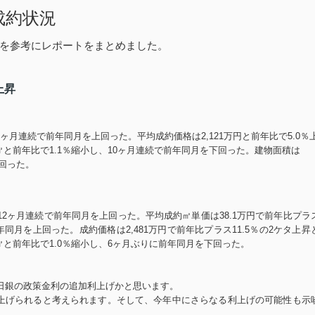
成約状況
を参考にレポートをまとめました。
上昇
ヶ月連続で前年同月を上回った。平均成約価格は
2,121
万円と前年比で
5.0
％
㎡と前年比で
1.1
％縮小し、
10
ヶ月連続で前年同月を下回った。建物面積は
回った。
12
ヶ月連続で前年同月を上回った。平均成約㎡単価は
38.1
万円で前年比プラ
年同月を上回った。成約価格は
2,481
万円で前年比プラス
11.5
％の
2
ケタ上昇
㎡と前年比で
1.0
％縮小し、
6
ヶ月ぶりに前年同月を下回った。
日銀の政策金利の追加利上げかと思います。
上げられると考えられます。そして、今年中にさらなる利上げの可能性も示