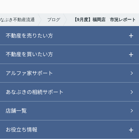
なぶき不動産流通
ブログ
【9月度】福岡店 市況レポート
不動産を売りたい方
ご売却ガイド
不動産を買いたい方
ご売却の流れ
ご購入ガイド
アルファ家サポート
あなぶきの仲介
物件を探す
あなぶきの相続サポート
あなぶきの買取
購入の流れ
店舗一覧
仲介と買取のメリット・デメリット
購入前も後も安心サポート
お役立ち情報