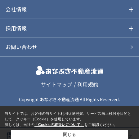
不動産Q&A
動画やパンフレットで見る
お気に入り
会社情報
会社概要
アルファジャーナル
採用情報
スタッフ紹介
新卒採用について
お問い合わせ
個人情報保護方針
キャリア採用について
カスタマーハラスメント基本方針
応募フォーム
サイトマップ
/
利用規約
Copyright あなぶき不動産流通 All Rights Reserved.
保険募集（勧誘）方針
応募に関する個人情報取扱について
当サイトでは、お客様の当サイト利用状況把握、サービス向上検討を目的と
して、クッキー（Cookie）を使用しています。
詳しくは、当社の
「Cookieの取扱いについて」
をご確認ください。
閉じる
店舗一覧
物件を探す
お問い合わせ