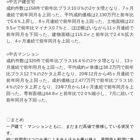
○
中古戸建住宅
成約件数は
158
件で前年比プラス
10.0
％の
2
ケタ増となり、
7
ヶ月
連続で前年同月を上回った。平均成約価格は
2,130
万円と前年比
で
5.6
％上昇し、
8
ヶ月連続で前年同月を上回った。土地面積は
22
9.5
㎡で前年比マイナス
0.7
％と、ほぼ横ばいながら
11
ヶ月連続で
前年同月を下回った。建物面積は
115.2
㎡と前年比で
2.4
％拡大
し、
4
ヶ月連続で前年同月を上回った。
○
中古マンション
成約件数は
320
件で前年比プラス
16.4
％の
2
ケタ増となり、
13
ヶ
月連続で前年同月を上回った。平均成約㎡単価は
38.2
万円で前年
比プラス
12.7
％の
2
ケタ上昇となり、
20
年
12
月から
45
ヶ月連続で
前年同月を上回った。成約価格は
2,477
万円で前年比プラス
10.
4
％の
2
ケタ上昇となり、
23
年
7
月から
14
ヶ月連続で前年同月を上
回った。専有面積は
64.8
㎡と前年比で
2.0
％縮小し、
7
月に続いて
前年同月を下回った。
〇まとめ
一戸建て・マンションともに、まだまだ高値で推移している状況で
す。
特に福岡市はコロナ過による冷え込みを乗り越え、再開発も順調に進