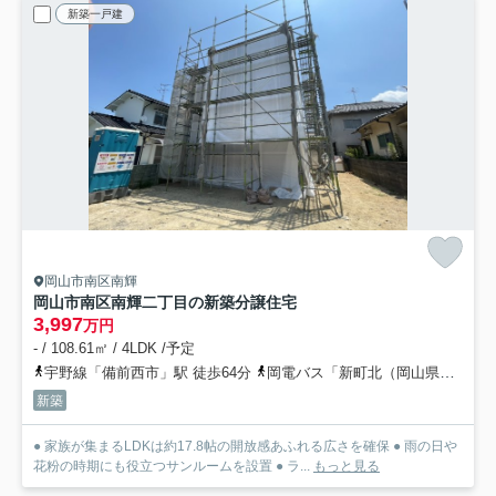
新築一戸建
岡山市南区南輝
岡山市南区南輝二丁目の新築分譲住宅
3,997
万円
- / 108.61㎡ / 4LDK /予定
宇野線「備前西市」駅 徒歩64分
岡電バス「新町北（岡山県）」バス停下車 徒歩5分
新築
● 家族が集まるLDKは約17.8帖の開放感あふれる広さを確保 ● 雨の日や
花粉の時期にも役立つサンルームを設置 ● ラ...
もっと見る