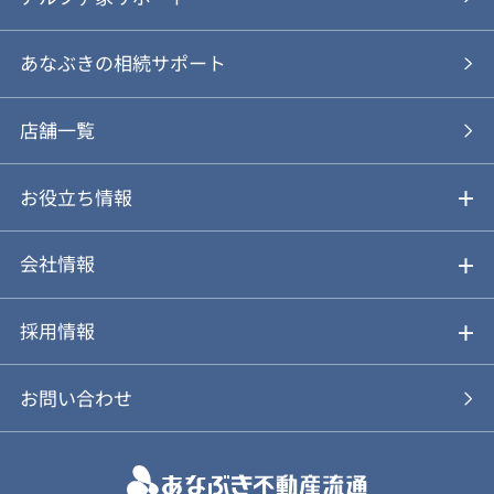
あなぶきの仲介
物件を探す
あなぶきの相続サポート
あなぶきの買取
購入の流れ
店舗一覧
仲介と買取のメリット・デメリット
購入前も後も安心サポート
お役立ち情報
不動産Q&A
動画やパンフレットで見る
お気に入り
会社情報
会社概要
アルファジャーナル
採用情報
スタッフ紹介
新卒採用について
お問い合わせ
個人情報保護方針
キャリア採用について