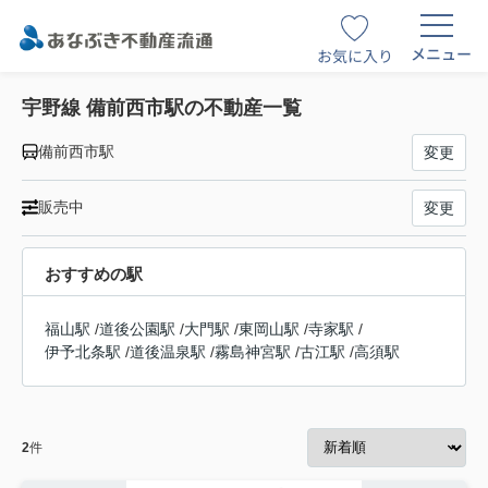
メニュー
お気に入り
宇野線 備前西市駅の不動産一覧
備前西市駅
変更
販売中
変更
おすすめの駅
福山駅
/
道後公園駅
/
大門駅
/
東岡山駅
/
寺家駅
/
伊予北条駅
/
道後温泉駅
/
霧島神宮駅
/
古江駅
/
高須駅
2
件