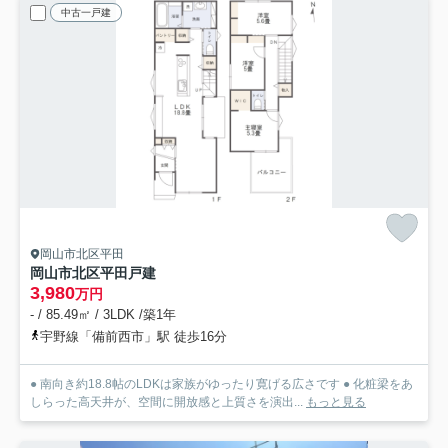
中古一戸建
岡山市北区平田
岡山市北区平田戸建
3,980
万円
- / 85.49㎡ / 3LDK /築1年
宇野線「備前西市」駅 徒歩16分
● 南向き約18.8帖のLDKは家族がゆったり寛げる広さです ● 化粧梁をあ
しらった高天井が、空間に開放感と上質さを演出...
もっと見る